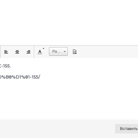
Размер
-155.
%D0%B8%D1%81-155/
Вставит