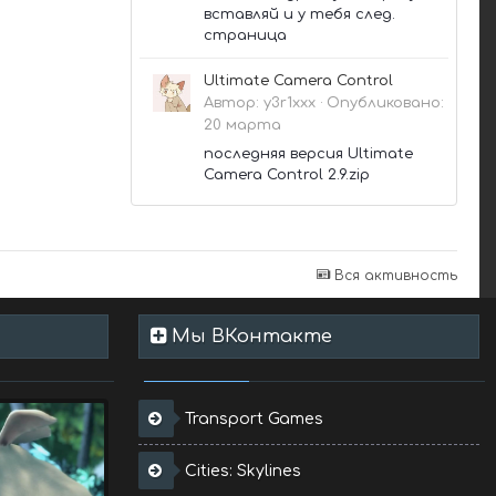
вставляй и у тебя след.
страница
Ultimate Camera Control
Автор:
y3r1xxx
·
Опубликовано:
20 марта
последняя версия Ultimate
Camera Control 2.9.zip
Вся активность
Мы ВКонтакте
Transport Games
Cities: Skylines