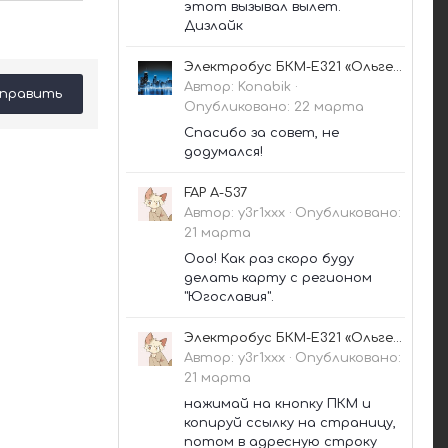
этот вызывал вылет.
Дизлайк
Электробус БКМ-Е321 «Ольгерд»
Автор:
Konabik
·
править
Опубликовано:
22 марта
Спасибо за совет, не
додумался!
FAP A-537
Автор:
y3r1xxx
·
Опубликовано:
21 марта
Ооо! Как раз скоро буду
делать карту с регионом
"Югославия".
Электробус БКМ-Е321 «Ольгерд»
Автор:
y3r1xxx
·
Опубликовано:
21 марта
нажимай на кнопку ПКМ и
копируй ссылку на страницу,
потом в адресную строку