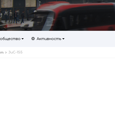
общество
Активность
ЗиС-155
рт