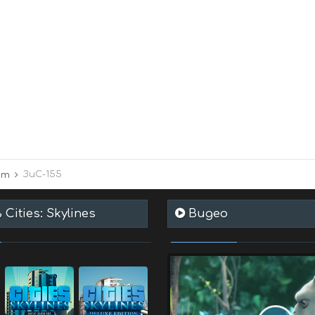
ЗиС-155
рт
Cities: Skylines
Видео