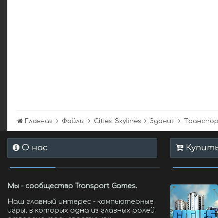
Главная
Файлы
Cities: Skylines
Здания
Транспо
О нас
Купить 
Мы - сообщество Transport Games.
Наш главный интерес - компьютерные
игры, в которых одна из главных ролей