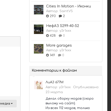
Cities In Motion - Иконки
Автор:
SairitVS
293
2
НефАЗ 5299-40-52
Автор:
y3r1xxx
428
0
More garages
Автор:
y3r1xxx
149
0
Комментарии к файлам
ЛиАЗ 677М
Автор:
y3r1xxx
·
Опубликовано:
23 марта
Делал сборку модов (скоро
ь медиа
выложу на сайт).
Из всех 112 модов, только