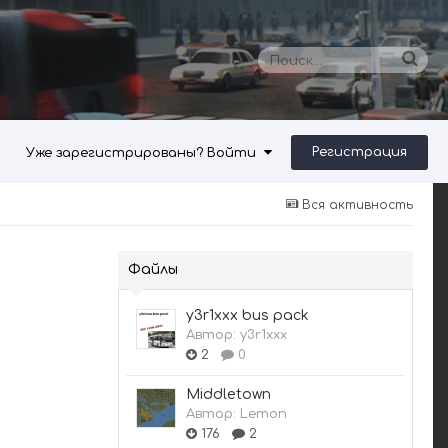
Регистрация
Уже зарегистрированы? Войти
Вся активность
Файлы
y3r1xxx bus pack
Автор:
y3r1xxx
2
0
Middletown
Автор:
Lemon
176
2