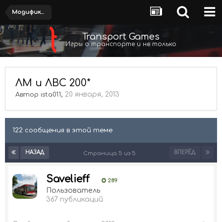
Модификации
Transport Games
Игры о транспорте и не только
ЛМ и ЛВС 200*
,
20 января, 2013
Автор
ista011
122 сообщения в этой теме
НАЗАД
ВПЕРЁД
Страница 5 из 5
Savelieff
289
Пользователь
367 публикаций