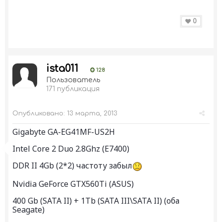
0
ista011
128
Пользователь
171 публикация
Опубликовано:
13 марта, 2013
Gigabyte GA-EG41MF-US2H
Intel Core 2 Duo 2.8Ghz (E7400)
DDR II 4Gb (2*2) частоту забыл
Nvidia GeForce GTX560Ti (ASUS)
400 Gb (SATA II) + 1Tb (SATA III\SATA II) (оба
Seagate)