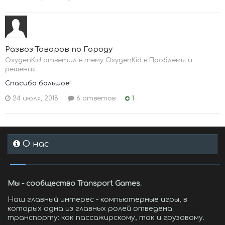
Развоз Товаров по Городу
OxygenKid ответил в тему OxygenKid в
Проблемы и
решения
Спасибо большое!
24 июля, 2018
6 ответов
1
О нас
Мы - сообщество Transport Games.
Наш главный интерес - компьютерные игры, в
которых одна из главных ролей отведена
транспорту: как пассажирскому, так и грузовому.