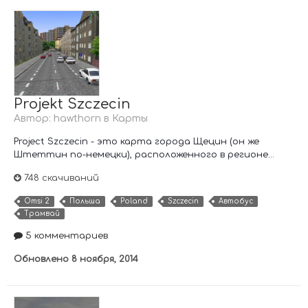
Projekt Szczecin
Автор:
hawthorn
в
Карты
Project Szczecin - это карта города Щецин (он же
Штеттин по-немецки), расположенного в регионе...
748 скачиваний
Omsi 2
Польша
Poland
Szczecin
Автобус
Трамвай
5 комментариев
Обновлено
8 ноября, 2014