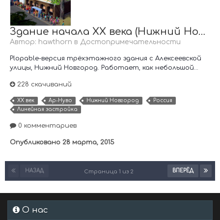
Здание начала XX века (Нижний Новгород)
Автор:
hawthorn
в
Достопримечательности
Plopable-версия трёхэтажного здания с Алексеевской
улицы, Нижний Новгород. Работает, как небольшой...
228 скачиваний
XX век
Ар-Нуво
Нижний Новгород
Россия
Линейная застройка
0 комментариев
Опубликовано
28 марта, 2015
НАЗАД
ВПЕРЁД
Страница 1 из 2
О нас