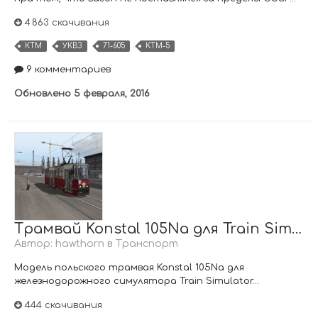
4 863 скачивания
КТМ
УКВЗ
71-605
КТМ-5
9 комментариев
Обновлено
5 февраля, 2016
Трамвай Konstal 105Na для Train Simulator (RailWorks)
Автор:
hawthorn
в
Транспорт
Модель польского трамвая Konstal 105Na для
железнодорожного симулятора Train Simulator...
444 скачивания