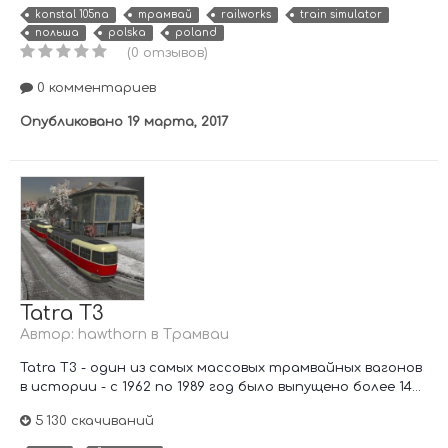
konstal 105na
трамвай
railworks
train simulator
польша
polska
poland
(0 отзывов)
0 комментариев
Опубликовано
19 марта, 2017
Tatra T3
Автор:
hawthorn
в
Трамваи
Tatra T3 - один из самых массовых трамвайных вагонов
в истории - с 1962 по 1989 год было выпущено более 14...
5 130 скачиваний