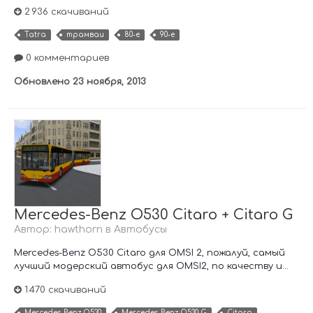
2 936 скачиваний
Tatra
трамваи
80-е
90-е
0 комментариев
Обновлено
23 ноября, 2013
Mercedes-Benz O530 Citaro + Citaro G
Автор:
hawthorn
в
Автобусы
Mercedes-Benz O530 Citaro для OMSI 2, пожалуй, самый
лучший модерский автобус для OMSI2, по качеству и...
1 470 скачиваний
Mercedes-Benz O530
Mercedes-Benz O530 G
Citaro