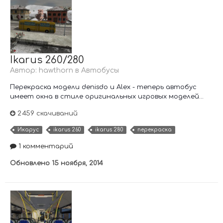
Ikarus 260/280
Автор:
hawthorn
в
Автобусы
Перекраска модели denisdo и Alex - теперь автобус
имеет окна в стиле оригинальных игровых моделей...
2 459 скачиваний
Икарус
ikarus 260
ikarus 280
перекраска
1 комментарий
Обновлено
15 ноября, 2014