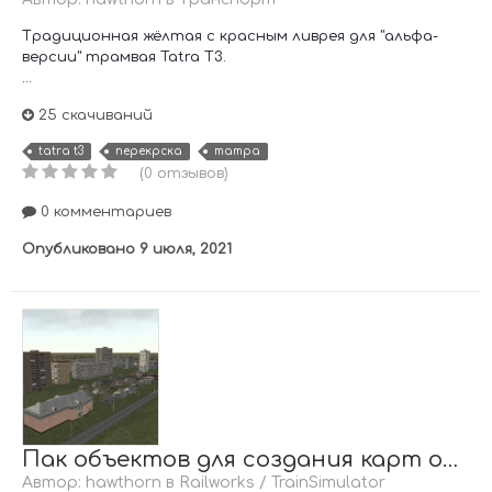
Традиционная жёлтая с красным ливрея для "альфа-
версии" трамвая Tatra T3.
...
25 скачиваний
tatra t3
перекрска
татра
(0 отзывов)
0 комментариев
Опубликовано
9 июля, 2021
Пак объектов для создания карт от Hawthorn
Автор:
hawthorn
в
Railworks / TrainSimulator