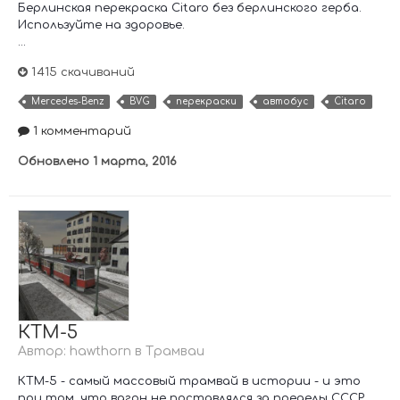
Берлинская перекраска Citaro без берлинского герба.
Используйте на здоровье.
...
1 415 скачиваний
Mercedes-Benz
BVG
перекраски
автобус
Citaro
1 комментарий
Обновлено
1 марта, 2016
КТМ-5
Автор:
hawthorn
в
Трамваи
КТМ-5 - самый массовый трамвай в истории - и это
при том, что вагон не поставлялся за пределы СССР...