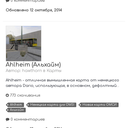
0 комментариев
Обновлено
12 октября, 2014
Ahlheim (Альхайм)
Автор:
hawthorn
в
Карты
Ahlheim - отличная вымышленная карта от немецкого
автора Dario, использующая, в основном, дефолтный...
773 скачивания
Ahlheim
Немецкая карта для OMSI
Новая карта ОМСИ
Альхайм
0 комментариев