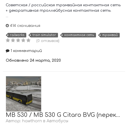
Советская / российская трамвайная контактная сеть
+ декоративная троллейбусная контактная сеть.
...
414 скачивания
railworks
train simulator
контактная сеть
трамвай
(0 отзывов)
1 комментарий
Обновлено
24 марта, 2020
MB 530 / MB 530 G Citaro BVG (перекраска)
Автор:
hawthorn
в
Автобусы