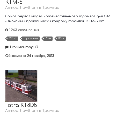
КТМ-5
Автор:
hawthorn
в
Трамваи
Самая первая модель отечественного трамвая для CiM
- знакомый практически каждому трамвай КТМ-5 от...
1 263 скачивания
УКВЗ
трамваи
70-е
80-е
1 комментарий
Обновлено
24 ноября, 2013
Tatra KT8D5
Автор:
hawthorn
в
Трамваи