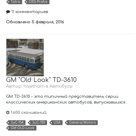
Tatra
ČKD-Praha
11 комментариев
Обновлено
5 февраля, 2016
GM "Old Look" TD-3610
Автор:
hawthorn
в
Автобусы
GM TD-3610 - это типичный представитель серии
классических американских автобусов, выпускавшихся...
1 600 скачиваний
ЗиС-154
ЗиС-155
USA
General Motors
GM OLD-Look