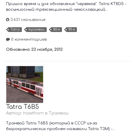
Пришло время и для обновления "червяков". Tatra KT8D5 -
восьмиосный трёхсекционный чехословацкий...
3 631 скачивание
Tatra
трамваи
80-е
90-е
0 комментариев
Обновлено
23 ноября, 2013
Tatra T6B5
Автор:
hawthorn
в
Трамваи
Трамвай Tatra T6B5 (который в СССР из-за
бюрократических проблем называли Tatra T3M) -...