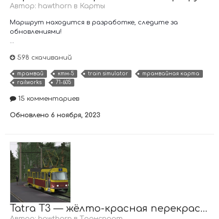
Автор:
hawthorn
в
Карты
Маршрут находится в разработке, следите за
обновлениями!
...
598 скачиваний
трамвай
ктм-5
train simulator
трамвайная карта
railworks
71-605
15 комментариев
Обновлено
6 ноября, 2023
Tatra T3 — жёлто-красная перекраска
Автор:
hawthorn
в
Транспорт