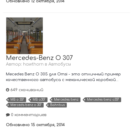
Обновлено
12 октября, 2014
Mercedes-Benz O 307
Автор:
hawthorn
в
Автобусы
Mecedes Benz O 305 для Omsi - это отличный пример
качественного автобуса с механической коробкой...
649 скачиваний
MB o 307
MB o307
Mercedes-benz
Mercedes-benz o307
Merceds-benz o 307
Bahnbus
0 комментариев
Обновлено
15 октября, 2014