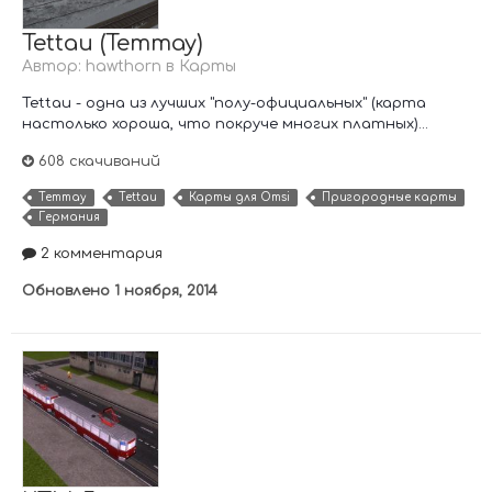
Tettau (Теттау)
Автор:
hawthorn
в
Карты
Tettau - одна из лучших "полу-официальных" (карта
настолько хороша, что покруче многих платных)...
608 скачиваний
Теттау
Tettau
Карты для Omsi
Пригородные карты
Германия
2 комментария
Обновлено
1 ноября, 2014