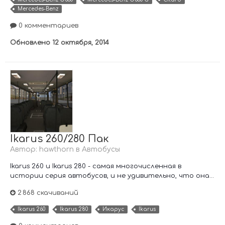
Mercedes-Benz
0 комментариев
Обновлено
12 октября, 2014
Ikarus 260/280 Пак
Автор:
hawthorn
в
Автобусы
Ikarus 260 и Ikarus 280 - самая многочисленная в
истории серия автобусов, и не удивительно, что она...
2 868 скачиваний
Ikarus 260
Ikarus 280
Икарус
Ikarus