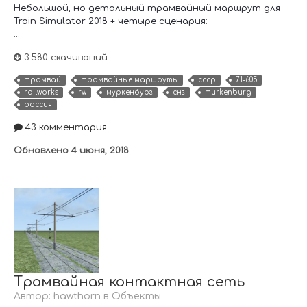
Небольшой, но детальный трамвайный маршрут для
Train Simulator 2018 + четыре сценария:
...
3 580 скачиваний
трамвай
трамвайные маршруты
ссср
71-605
railworks
rw
муркенбург
снг
murkenburg
россия
43 комментария
Обновлено
4 июня, 2018
Трамвайная контактная сеть
Автор:
hawthorn
в
Объекты