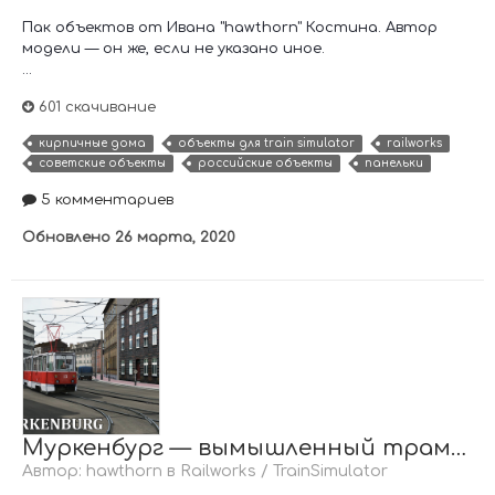
Пак объектов от Ивана "hawthorn" Костина. Автор
модели — он же, если не указано иное.
...
601 скачивание
кирпичные дома
объекты для train simulator
railworks
советские объекты
российские объекты
панельки
5 комментариев
Обновлено
26 марта, 2020
Муркенбург — вымышленный трамвайный маршрут
Автор:
hawthorn
в
Railworks / TrainSimulator