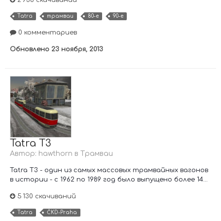
Tatra
трамваи
80-е
90-е
0 комментариев
Обновлено
23 ноября, 2013
Tatra T3
Автор:
hawthorn
в
Трамваи
Tatra T3 - один из самых массовых трамвайных вагонов
в истории - с 1962 по 1989 год было выпущено более 14...
5 130 скачиваний
Tatra
ČKD-Praha