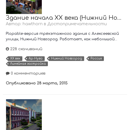
Здание начала XX века (Нижний Новгород)
Автор:
hawthorn
в
Достопримечательности
Plopable-версия трёхэтажного здания с Алексеевской
улицы, Нижний Новгород. Работает, как небольшой...
228 скачиваний
XX век
Ар-Нуво
Нижний Новгород
Россия
Линейная застройка
0 комментариев
Опубликовано
28 марта, 2015