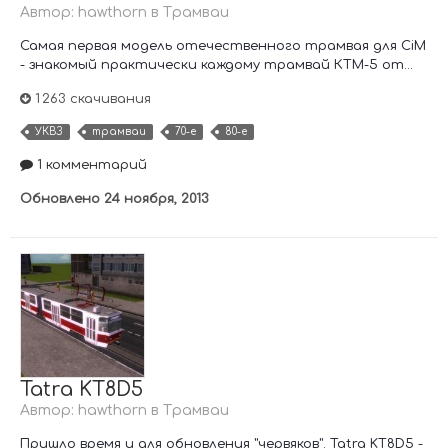
Автор:
hawthorn
в
Трамваи
Самая первая модель отечественного трамвая для CiM
- знакомый практически каждому трамвай КТМ-5 от...
1 263 скачивания
УКВЗ
трамваи
70-е
80-е
1 комментарий
Обновлено
24 ноября, 2013
Tatra KT8D5
Автор:
hawthorn
в
Трамваи
Пришло время и для обновления "червяков". Tatra KT8D5 -