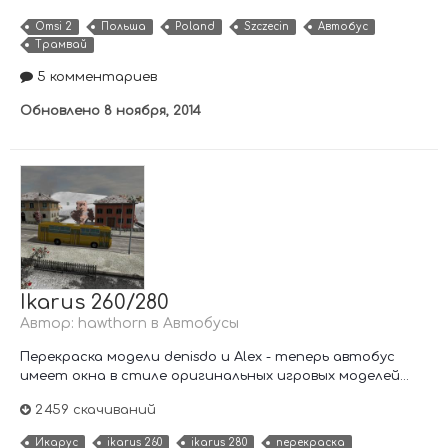
Omsi 2
Польша
Poland
Szczecin
Автобус
Трамвай
5 комментариев
Обновлено
8 ноября, 2014
Ikarus 260/280
Автор:
hawthorn
в
Автобусы
Перекраска модели denisdo и Alex - теперь автобус
имеет окна в стиле оригинальных игровых моделей...
2 459 скачиваний
Икарус
ikarus 260
ikarus 280
перекраска