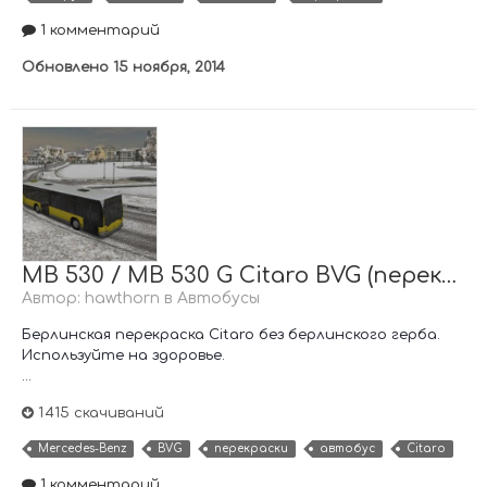
1 комментарий
Обновлено
15 ноября, 2014
MB 530 / MB 530 G Citaro BVG (перекраска)
Автор:
hawthorn
в
Автобусы
Берлинская перекраска Citaro без берлинского герба.
Используйте на здоровье.
...
1 415 скачиваний
Mercedes-Benz
BVG
перекраски
автобус
Citaro
1 комментарий