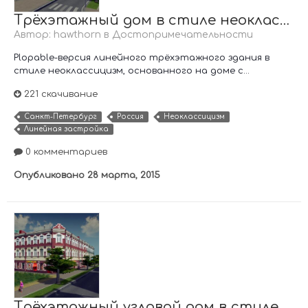
Трёхэтажный дом в стиле неоклассицизм
Автор:
hawthorn
в
Достопримечательности
Plopable-версия линейного трёхэтажного здания в
стиле неоклассицизм, основанного на доме с...
221 скачивание
Санкт-Петербург
Россия
Неоклассицизм
Линейная застройка
0 комментариев
Опубликовано
28 марта, 2015
Трёхэтажный угловой дом в стиле модерн (Паб "Образец")