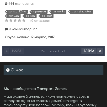
444 скачивания
konstal 105na
трамвай
railworks
train simulator
польша
polska
poland
(0 отзывов)
0 комментариев
Опубликовано
19 марта, 2017
НАЗАД
ВПЕРЁД
Страница 1 из 2
О нас
Мы - сообщество Transport Games.
Наш главный интерес - компьютерные игры, в
которых одна из главных ролей отведена
транспорту: как пассажирскому, так и грузовому.