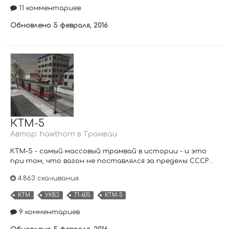
11 комментариев
Обновлено
5 февраля, 2016
КТМ-5
Автор:
hawthorn
в
Трамваи
КТМ-5 - самый массовый трамвай в истории - и это
при том, что вагон не поставлялся за пределы СССР...
4 863 скачивания
КТМ
УКВЗ
71-605
КТМ-5
9 комментариев