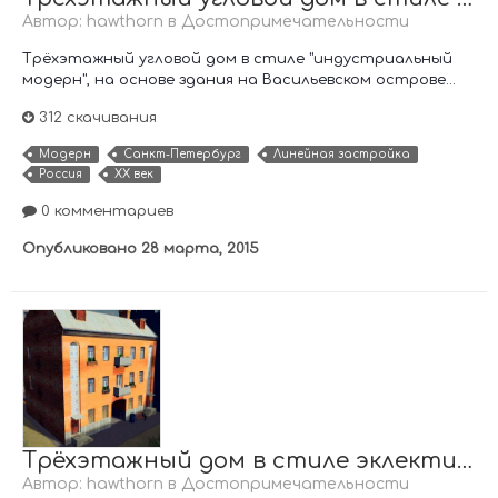
Автор:
hawthorn
в
Достопримечательности
Трёхэтажный угловой дом в стиле "индустриальный
модерн", на основе здания на Васильевском острове...
312 скачивания
Модерн
Санкт-Петербург
Линейная застройка
Россия
XX век
0 комментариев
Опубликовано
28 марта, 2015
Трёхэтажный дом в стиле эклектика, XIX век
Автор:
hawthorn
в
Достопримечательности