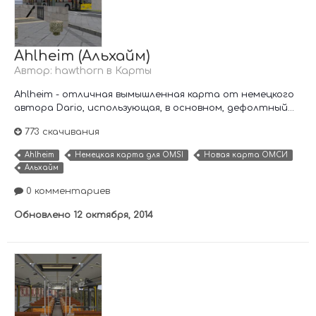
Ahlheim (Альхайм)
Автор:
hawthorn
в
Карты
Ahlheim - отличная вымышленная карта от немецкого
автора Dario, использующая, в основном, дефолтный...
773 скачивания
Ahlheim
Немецкая карта для OMSI
Новая карта ОМСИ
Альхайм
0 комментариев
Обновлено
12 октября, 2014