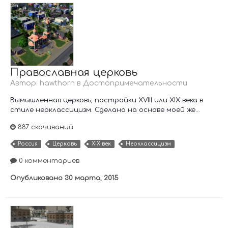
Православная церковь
Автор:
hawthorn
в
Достопримечательности
Вымышленная церковь, постройки XVIII или XIX века в
стиле неоклассицизм. Сделана на основе моей же...
887 скачиваний
Россия
Церковь
XIX век
Неоклассицизм
0 комментариев
Опубликовано
30 марта, 2015