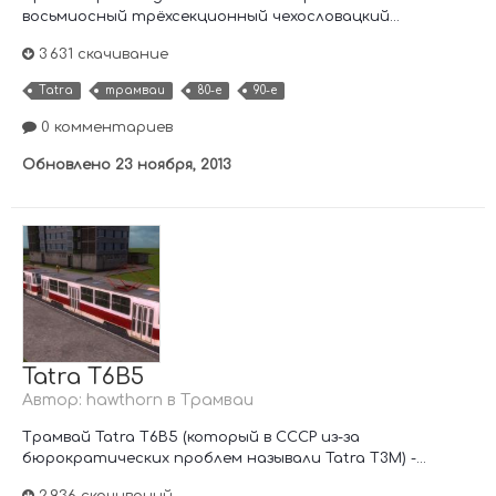
восьмиосный трёхсекционный чехословацкий...
3 631 скачивание
Tatra
трамваи
80-е
90-е
0 комментариев
Обновлено
23 ноября, 2013
Tatra T6B5
Автор:
hawthorn
в
Трамваи
Трамвай Tatra T6B5 (который в СССР из-за
бюрократических проблем называли Tatra T3M) -...
2 936 скачиваний