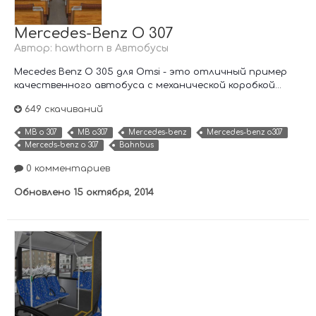
Mercedes-Benz O 307
Автор:
hawthorn
в
Автобусы
Mecedes Benz O 305 для Omsi - это отличный пример
качественного автобуса с механической коробкой...
649 скачиваний
MB o 307
MB o307
Mercedes-benz
Mercedes-benz o307
Merceds-benz o 307
Bahnbus
0 комментариев
Обновлено
15 октября, 2014