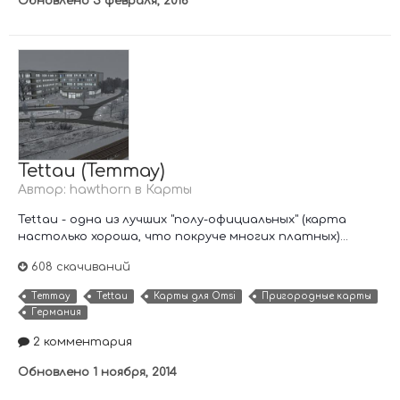
Обновлено
5 февраля, 2016
Tettau (Теттау)
Автор:
hawthorn
в
Карты
Tettau - одна из лучших "полу-официальных" (карта
настолько хороша, что покруче многих платных)...
608 скачиваний
Теттау
Tettau
Карты для Omsi
Пригородные карты
Германия
2 комментария
Обновлено
1 ноября, 2014