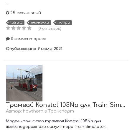
...
25 скачиваний
tatra t3
перекрска
татра
(0 отзывов)
0 комментариев
Опубликовано
9 июля, 2021
Трамвай Konstal 105Na для Train Simulator (RailWorks)
Автор:
hawthorn
в
Транспорт
Модель польского трамвая Konstal 105Na для
железнодорожного симулятора Train Simulator...