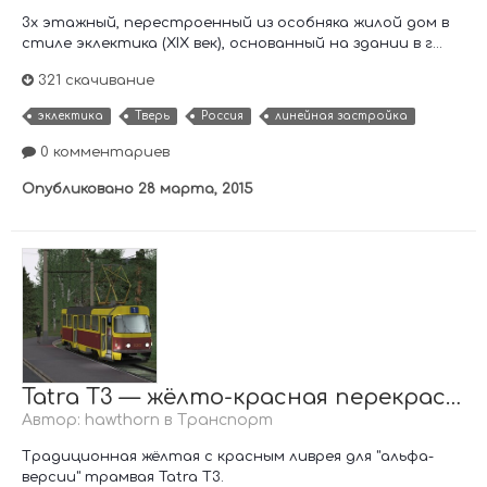
3х этажный, перестроенный из особняка жилой дом в
стиле эклектика (XIX век), основанный на здании в г...
321 скачивание
эклектика
Тверь
Россия
линейная застройка
0 комментариев
Опубликовано
28 марта, 2015
Tatra T3 — жёлто-красная перекраска
Автор:
hawthorn
в
Транспорт
Традиционная жёлтая с красным ливрея для "альфа-
версии" трамвая Tatra T3.