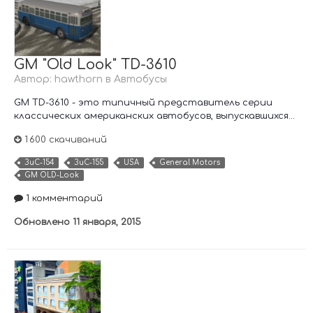
GM "Old Look" TD-3610
Автор:
hawthorn
в
Автобусы
GM TD-3610 - это типичный представитель серии
классических американских автобусов, выпускавшихся...
1 600 скачиваний
ЗиС-154
ЗиС-155
USA
General Motors
GM OLD-Look
1 комментарий
Обновлено
11 января, 2015