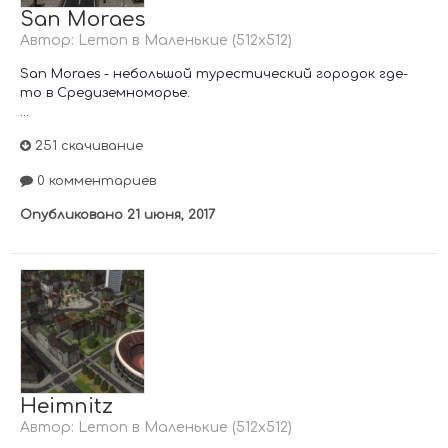
San Moraes
Автор:
Lemon
в
Маленькие (512х512)
San Moraes - небольшой турестический городок где-
то в Средиземноморье.
...
251 скачивание
0 комментариев
Опубликовано
21 июня, 2017
Heimnitz
Автор:
Lemon
в
Маленькие (512х512)