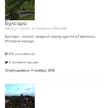
Булсара
Автор:
Lemon
в
Средние (768х768)
Булсара - тихий, средний город где-то в Германии.
История города
...
476 скачиваний
0 комментариев
Опубликовано
11 ноября, 2015