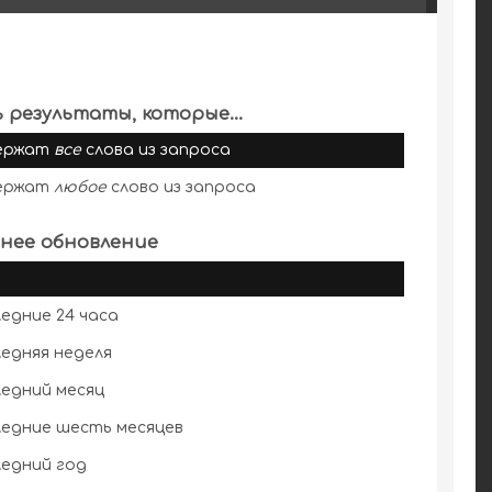
 результаты, которые...
ержат
все
слова из запроса
ержат
любое
слово из запроса
нее обновление
едние 24 часа
едняя неделя
едний месяц
едние шесть месяцев
едний год