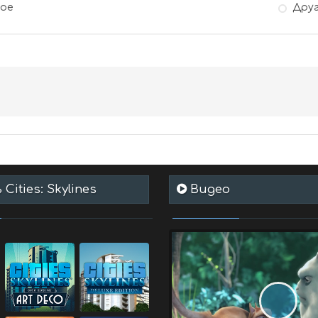
гое
Дру
Cities: Skylines
Видео