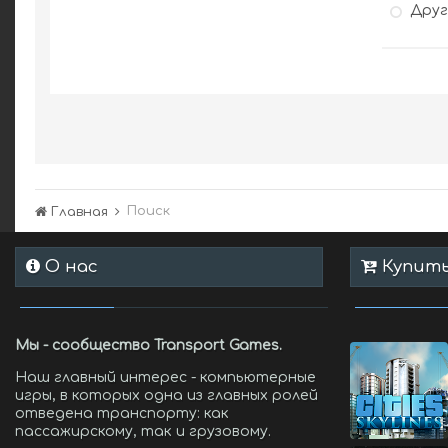
Дру
Поиск
Главная
О нас
Купить 
Мы - сообщество Transport Games.
Наш главный интерес - компьютерные
игры, в которых одна из главных ролей
отведена транспорту: как
пассажирскому, так и грузовому.