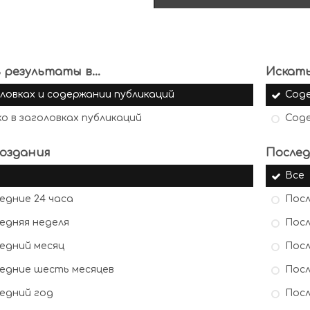
 результаты в...
Искать
ловках и содержании публикаций
Сод
ко в заголовках публикаций
Сод
оздания
Послед
Все
едние 24 часа
Посл
едняя неделя
Посл
едний месяц
Посл
едние шесть месяцев
Посл
едний год
Посл