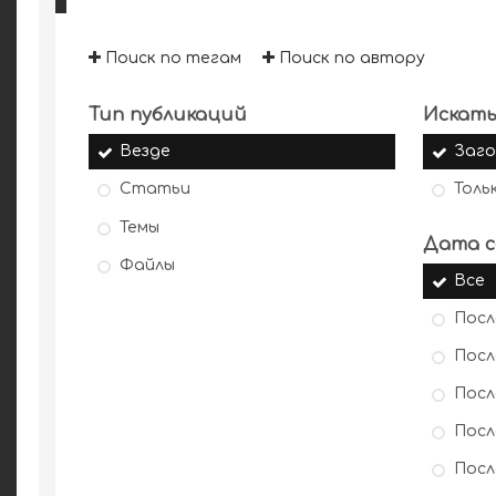
Поиск по тегам
Поиск по автору
Тип публикаций
Искать
Везде
Заго
Статьи
Толь
Темы
Дата с
Файлы
Все
Посл
Посл
Посл
Посл
Посл