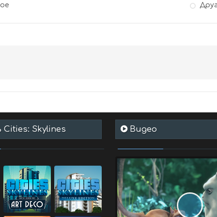
гое
Дру
Cities: Skylines
Видео