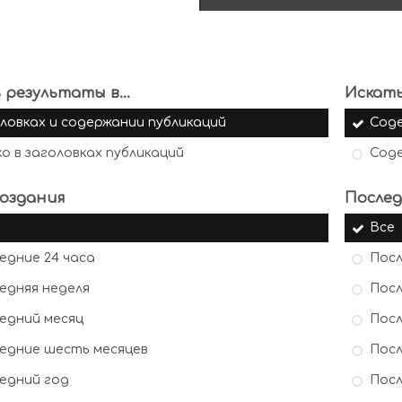
 результаты в...
Искать
ловках и содержании публикаций
Сод
ко в заголовках публикаций
Сод
оздания
Послед
Все
едние 24 часа
Посл
едняя неделя
Посл
едний месяц
Посл
едние шесть месяцев
Посл
едний год
Посл