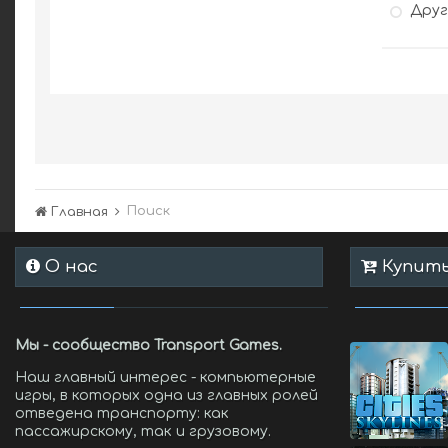
Дру
Поиск
Главная
О нас
Купить 
Мы - сообщество Transport Games.
Наш главный интерес - компьютерные
игры, в которых одна из главных ролей
отведена транспорту: как
пассажирскому, так и грузовому.