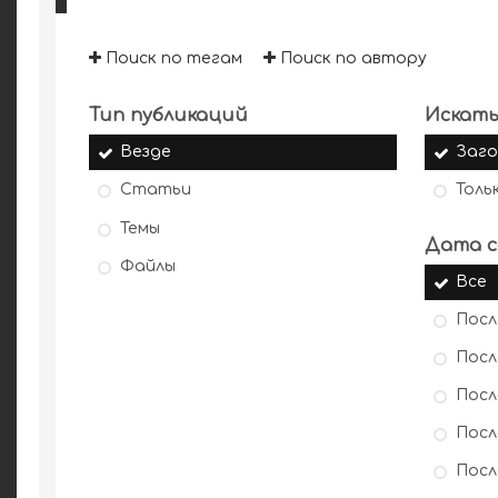
Поиск по тегам
Поиск по автору
Тип публикаций
Искать
Везде
Заго
Статьи
Толь
Темы
Дата с
Файлы
Все
Посл
Посл
Посл
Посл
Посл