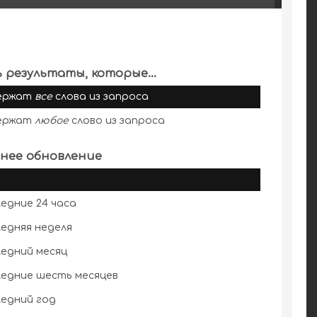
 результаты, которые...
ержат
все
слова из запроса
ержат
любое
слово из запроса
нее обновление
едние 24 часа
едняя неделя
едний месяц
едние шесть месяцев
едний год