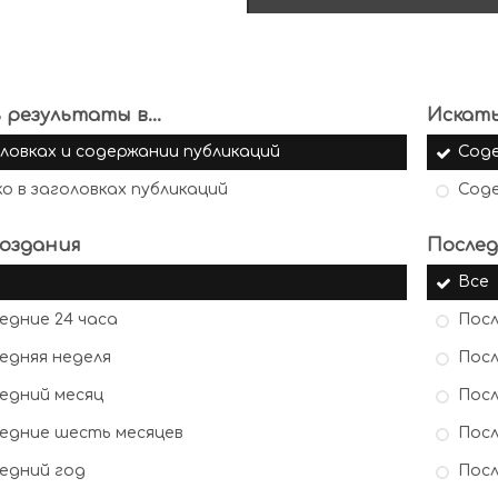
 результаты в...
Искать
ловках и содержании публикаций
Сод
ко в заголовках публикаций
Сод
оздания
Послед
Все
едние 24 часа
Посл
едняя неделя
Посл
едний месяц
Посл
едние шесть месяцев
Посл
едний год
Посл