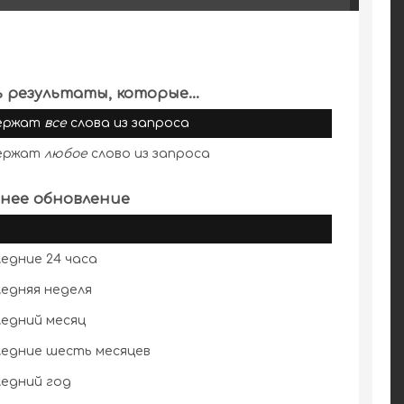
 результаты, которые...
ержат
все
слова из запроса
ержат
любое
слово из запроса
нее обновление
едние 24 часа
едняя неделя
едний месяц
едние шесть месяцев
едний год