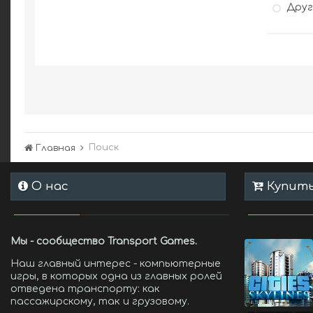
Дру
Поиск
Главная
О нас
Купить 
Мы - сообщество Transport Games.
Наш главный интерес - компьютерные
игры, в которых одна из главных ролей
отведена транспорту: как
пассажирскому, так и грузовому.