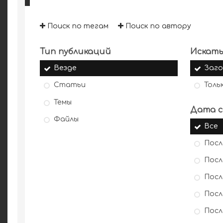
Поиск по тегам
Поиск по автору
Тип публикаций
Искать
Везде
Заго
Статьи
Толь
Темы
Дата с
Файлы
Все
Посл
Посл
Посл
Посл
Посл