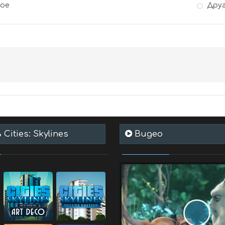
гое
Дру
Cities: Skylines
Видео