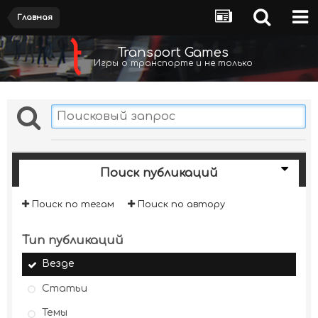
Главная
Transport Games
Игры о транспорте и не только
Поиск публикаций
Поиск по тегам
Поиск по автору
Тип публикаций
Везде
Статьи
Темы