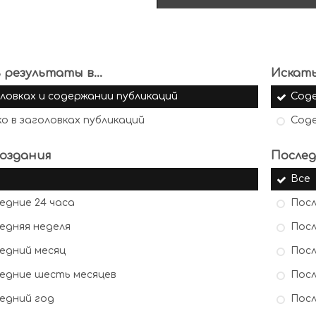
 результаты в...
Искать
ловках и содержании публикаций
Сод
ко в заголовках публикаций
Сод
оздания
Послед
Все
едние 24 часа
Посл
едняя неделя
Посл
едний месяц
Посл
едние шесть месяцев
Посл
едний год
Посл