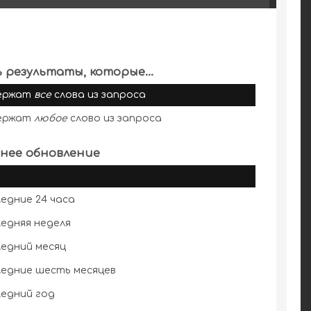
 результаты, которые...
ержат
все
слова из запроса
ержат
любое
слово из запроса
нее обновление
едние 24 часа
едняя неделя
едний месяц
едние шесть месяцев
едний год