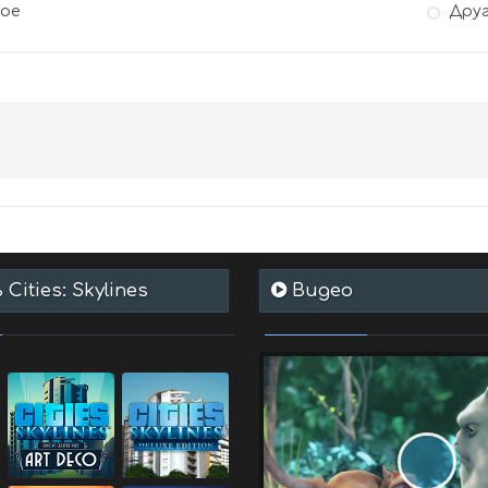
гое
Дру
Cities: Skylines
Видео