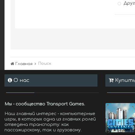
Дру
Поиск
Главная
О нас
Купить 
Мы - сообщество Transport Games.
Наш главный интерес - компьютерные
игры, в которых одна из главных ролей
отведена транспорту: как
пассажирскому, так и грузовому.