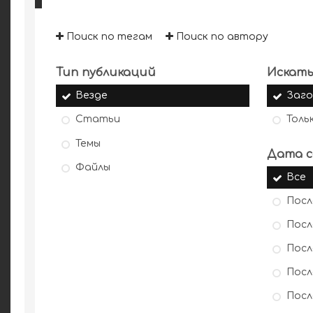
Поиск по тегам
Поиск по автору
Тип публикаций
Искать
Везде
Заго
Статьи
Толь
Темы
Дата с
Файлы
Все
Посл
Посл
Посл
Посл
Посл