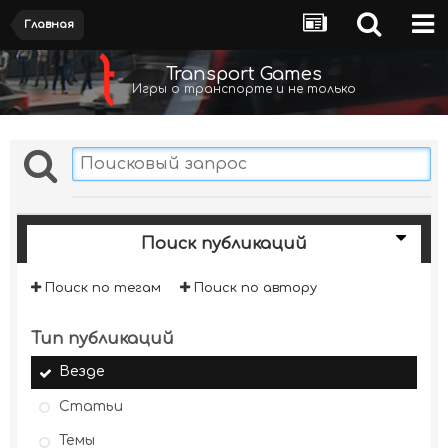
Главная
Transport Games
Игры о транспорте и не только
Поиск публикаций
Поиск по тегам
Поиск по автору
Тип публикаций
Везде
Статьи
Темы