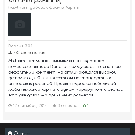
Ahlheim (Альхайм)
hawthorn добавил файл в
Карты
Версия 3.0.1
773 скачивания
Ahlheim - отличная вымышленная карта от
немецкого автора Dario, использующая, в основном,
дефолтный контент, но отличающаяся высокой
детализацией и множеством нестандартных
авторских решений. Проект вырос из небольшой
любительской карты с одним маршрутом, а сейчас
это уже довольно приличных размеров...
12 октября, 2014
3 отзыва
1
О нас