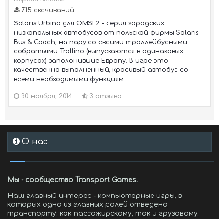
715 скачиваний
Solaris Urbino для OMSI 2 - серия городских
низкопольных автобусов от польской фирмы Solaris
Bus & Coach, на пару со своими троллейбусными
собратьями Trollino (выпускаются в одинаковых
корпусах) заполонившие Европу. В игре это
качественно выполненный, красивый автобус со
всеми необходимыми функциям...
30 ноября, 2014
3 отзыва
О нас
Мы - сообщество Transport Games.
Наш главный интерес - компьютерные игры, в
которых одна из главных ролей отведена
транспорту: как пассажирскому, так и грузовому.