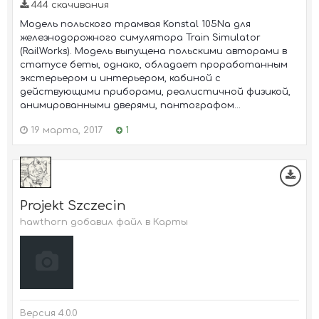
444 скачивания
Модель польского трамвая Konstal 105Na для
железнодорожного симулятора Train Simulator
(RailWorks). Модель выпущена польскими авторами в
статусе беты, однако, обладает проработанным
экстерьером и интерьером, кабиной с
действующими приборами, реалистичной физикой,
анимированными дверями, пантографом...
19 марта, 2017
1
Projekt Szczecin
hawthorn добавил файл в
Карты
Версия 4.0.0