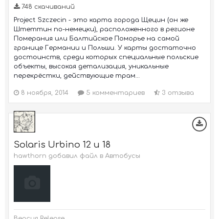
748 скачиваний
Project Szczecin - это карта города Щецин (он же
Штеттин по-немецки), расположенного в регионе
Померания или Балтийское Поморье на самой
границе Германии и Польши. У карты достаточно
достоинств, среди которых специальные польские
объекты, высокая детализация, уникальные
перекрёстки, действующие трам...
8 ноября, 2014
5 комментариев
3 отзыва
Solaris Urbino 12 и 18
hawthorn добавил файл в
Автобусы
Версия Release