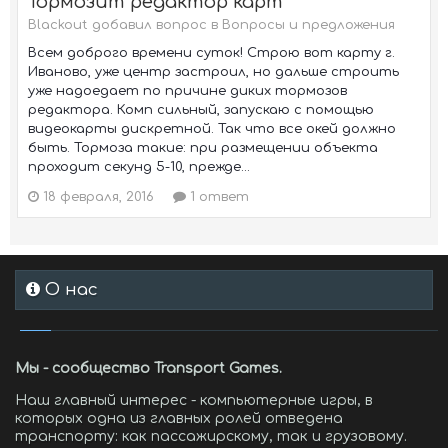
Тормозит редактор карт
Blackout добавил вопрос в
Вопросы и предложения
Всем доброго времени суток! Строю вот карту г.
Иваново, уже центр застроил, но дальше строить
уже надоедает по причине диких тормозов
редактора. Комп сильный, запускаю с помощью
видеокарты дискретной. Так что все окей должно
быть. Тормоза такие: при размещении объекта
проходит секунд 5-10, прежде...
18 февраля, 2016
1 ответ
О нас
Мы - сообщество Transport Games.
Наш главный интерес - компьютерные игры, в
которых одна из главных ролей отведена
транспорту: как пассажирскому, так и грузовому.