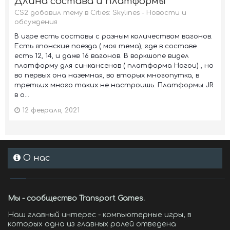
Длина состава и платформы
CS2 добавил тему в
Cities: Skylines - Новости и
обсуждения
В игре есть составы с разным количеством вагонов.
Есть японские поезда ( моя тема), где в составе
есть 12, 14, и даже 16 вагонов. В воркшопе видел
платформу для синкансенов ( платформа Нагои) , но
во первых она наземная, во вторых многопутка, в
третьих много таких не настроишь. Платформы JR
в о...
12 февраля, 2021
О нас
Мы - сообщество Transport Games.
Наш главный интерес - компьютерные игры, в
которых одна из главных ролей отведена