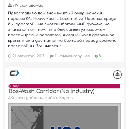
719 скачиваний
Представляю вам знаменитый американский
паровоз K4s Heavy Pacific Locomotive. Паровоз, вроде
бы, простой... не сногсшибательный дуплекс, но
знаменит он тем, что был самым узнаваемым
пассажирским паровозом Америки как в довоенное
время, так и достаточно большой период времени
после войны. Занимался э...
21 августа, 2017
11 комментариев
8
map
Bos-Wash Corridor (No Industry)
AKuzmin добавил файл в
Карты