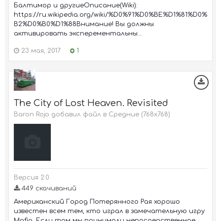
Балтимор и другиеОписание(Wiki):
https://ru.wikipedia.org/wiki/%D0%91%D0%BE%D1%81%D0%
B2%D0%B0%D1%88Внимание! Вы должны
активировать эксперементальны...
23 мая, 2017
1
The City of Lost Heaven. Revisited
Baron Rojo добавил файл в
Средние (768х768)
Версия 2.0
449 скачиваний
Американский Город Потерянного Рая хорошо
известен всем тем, кто играл в замечательную игру
Mafia. Если там мы принимали непосредственное