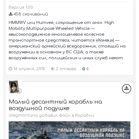
Версия 1.0.0
458 скачиваний
HMMWV или Humvee, сокращение от англ. High
Mobility Multipurpose Wheeled Vehicle —
«высокоподвижное многоцелевое колёсное
транспортное средство», читается «Хамви») —
американский армейский вседорожник, стоящий на
вооружении в основном у ВС США, а также
вооружённых сил, полицейских и иных служб некот...
14 апреля, 2018
2 отзыва
4
Малый десантный корабль на
воздушной подушке
olegmontana добавил файл в
Корабли