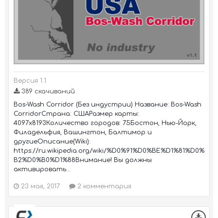
Версия 1.1
389 скачиваний
Bos-Wash Corridor (Без индустрии) Название: Bos-Wash
CorridorСтрана: СШАРазмер карты:
4097x8193Количество городов: 75Бостон, Нью-Йорк,
Филадельфия, Вашингтон, Балтимор и
другиеОписание(Wiki):
https://ru.wikipedia.org/wiki/%D0%91%D0%BE%D1%81%D0%
B2%D0%B0%D1%88Внимание! Вы должны
активировать...
23 мая, 2017
2 комментария