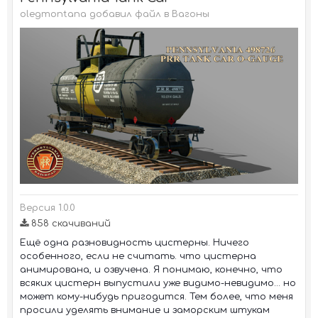
olegmontana добавил файл в
Вагоны
Версия 1.0.0
858 скачиваний
Ещё одна разновидность цистерны. Ничего
особенного, если не считать. что цистерна
анимирована, и озвучена. Я понимаю, конечно, что
всяких цистерн выпустили уже видимо-невидимо... но
может кому-нибудь пригодится. Тем более, что меня
просили уделять внимание и заморским штукам