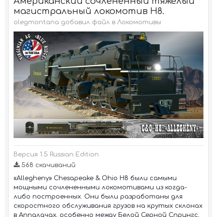
Американский сочленённый тяжёлый
магистральный локомотив H8.
olegmontana добавил файл в
Локомотивы
Версия 1.5 Russian Edition
568 скачиваний
«Allegheny» Chesapeake & Ohio H8 были самыми
мощными сочлененными локомотивами из когда-
либо построенных. Они были разработаны для
скоростного обслуживания грузов на крутых склонах
в Аппалачах, особенно между Белой Серной Спрингс,