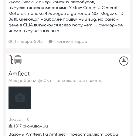
классических американских автобусов,
выпускавшихся компаниями Yellow Coach и General
Motors с начала 40х годов и до конца 60х. Модель TD-
3610, имеющая наиболее привычный вид, на самом
деле в США выпускался всего пару лет, и суммарное
число выпущенных авт...
11 января, 2015
1 комментарий
Amfleet
Alex добавил файл в
Пассажирские вагоны
Версия 1.0
1 317 скачиваний
Вагоны Amfleet I и Amfleet II представляют собой