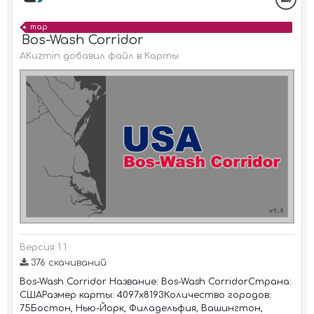
map
Bos-Wash Corridor
AKuzmin добавил файл в
Карты
Версия 1.1
376 скачиваний
Bos-Wash Corridor Название: Bos-Wash CorridorСтрана:
СШАРазмер карты: 4097x8193Количество городов:
75Бостон, Нью-Йорк, Филадельфия, Вашингтон,