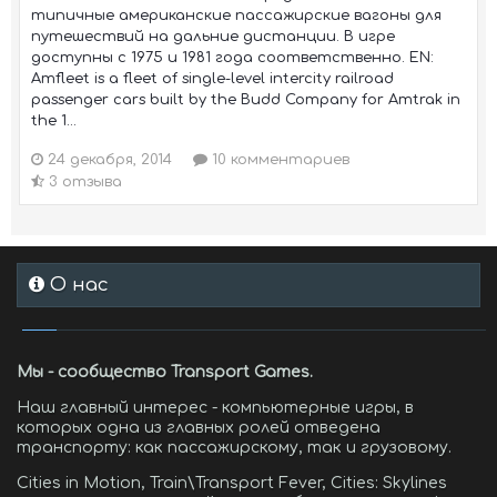
типичные американские пассажирские вагоны для
путешествий на дальние дистанции. В игре
доступны с 1975 и 1981 года соответственно. EN:
Amfleet is a fleet of single-level intercity railroad
passenger cars built by the Budd Company for Amtrak in
the 1...
24 декабря, 2014
10 комментариев
3 отзыва
О нас
Мы - сообщество Transport Games.
Наш главный интерес - компьютерные игры, в
которых одна из главных ролей отведена
транспорту: как пассажирскому, так и грузовому.
Cities in Motion, Train\Transport Fever, Cities: Skylines