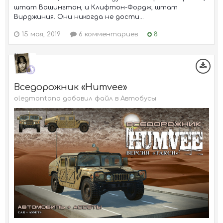
штат Вашингтон, и Клифтон-Фордж, штат
Вирджиния. Они никогда не дости...
15 мая, 2019
6 комментариев
8
Вседорожник «Humvee»
olegmontana добавил файл в
Автобусы