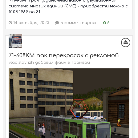
КТМ-5М "Урал" (одиночный вагон и двухвагонная
система многих единиц (СМЕ) - приобрести можно с
10.05.1969 по 31....
14 октября, 2023
5 комментариев
6
71-608КМ пак перекрасок с рекламой
vladislav_izh добавил файл в
Трамваи