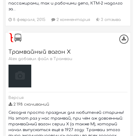
пассажирами, так и рабочими депо, КТМ-2 надолго
за...
8 февраля, 2015
2 комментария
3 отзыва
Трамвайный вагон Х
Alex добавил файл в
Трамваи
Версия
2 198 скачиваний
Сегодня просто праздник для любителей старины!
На этот раз у нас трамвай, при чём аж довоенный:
трамвайный вагон серии Х (а также М), который
начал выпускаться ещё в 1927 году. Трамваи этого
типа эксплуатировались почти во всех городах