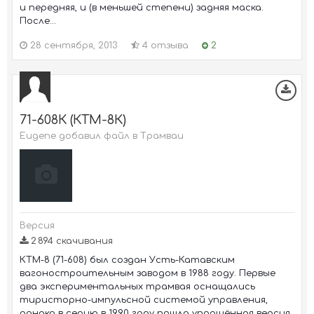
и передняя, и (в меньшей степени) задняя маска.
После...
28 сентября, 2013
4 отзыва
2
71-608К (КТМ-8К)
Eugene добавил файл в
Трамваи
Версия
2 894 скачивания
КТМ-8 (71-608) был создан Усть-Катавским
вагоностроительным заводом в 1988 году. Первые
два экспериментальных трамвая оснащались
тиристорно-импульсной системой управления,
однако в серию в 1990 году пошла упрощённая версия