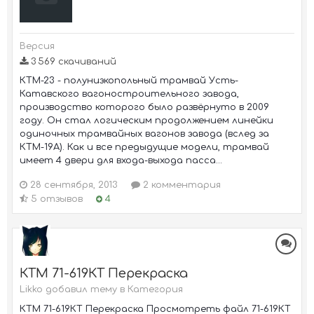
Версия
3 569 скачиваний
КТМ-23 - полунизкопольный трамвай Усть-
Катавского вагоностроительного завода,
производство которого было развёрнуто в 2009
году. Он стал логическим продолжением линейки
одиночных трамвайных вагонов завода (вслед за
КТМ-19А). Как и все предыдущие модели, трамвай
имеет 4 двери для входа-выхода пасса...
28 сентября, 2013
2 комментария
5 отзывов
4
КТМ 71-619КТ Перекраска
Likko добавил тему в
Категория
КТМ 71-619КТ Перекраска Просмотреть файл 71-619КТ