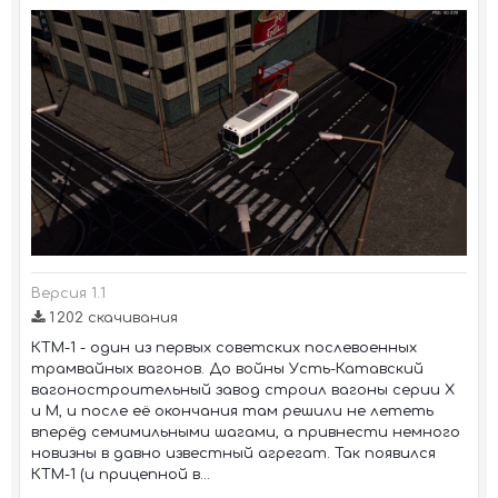
Версия 1.1
1 202 скачивания
КТМ-1 - один из первых советских послевоенных
трамвайных вагонов. До войны Усть-Катавский
вагоностроительный завод строил вагоны серии Х
и М, и после её окончания там решили не лететь
вперёд семимильными шагами, а привнести немного
новизны в давно известный агрегат. Так появился
КТМ-1 (и прицепной в...