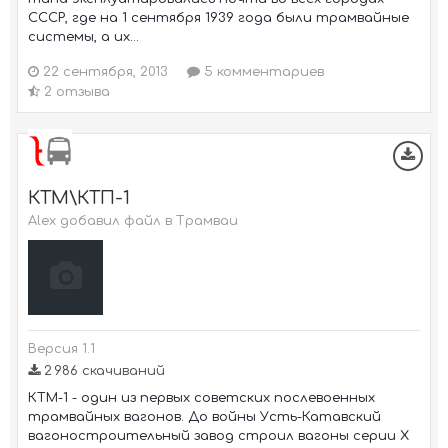
СССР, где на 1 сентября 1939 года были трамвайные
системы, а их...
22 сентября, 2013
5 комментариев
2 отзыва
КТМ\КТП-1
Alex добавил файл в
Трамваи
Версия 1.1
2 986 скачиваний
КТМ-1 - один из первых советских послевоенных
трамвайных вагонов. До войны Усть-Катавский
вагоностроительный завод строил вагоны серии Х