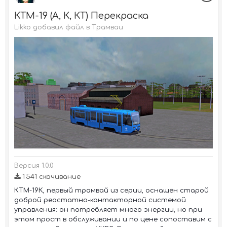
КТМ-19 (А, К, КТ) Перекраска
Likko добавил файл в
Трамваи
Версия 1.0.0
1 541 скачивание
КТМ-19К, первый трамвай из серии, оснащён старой
доброй реостатно-контакторной системой
управления: он потребляет много энергии, но при
этом прост в обслуживании и по цене сопоставим с