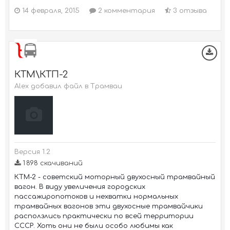
14 февраля, 2015
2 комментария
3 отзыва
КТМ\КТП-2
Alex добавил файл в
Трамваи
Версия 1.2
1 898 скачиваний
КТМ-2 - советский моторный двухосный трамвайный
вагон. В виду увеличения городских
пассажиропотоков и нехватки нормальных
трамвайных вагонов эти двухосные трамвайчики
расползлись практически по всей территории
СССР. Хоть они не были особо любимы как