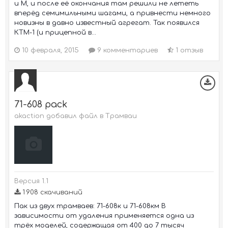
и М, и после её окончания там решили не лететь
вперёд семимильными шагами, а привнести немного
новизны в давно известный агрегат. Так появился
КТМ-1 (и прицепной в...
10 февраля, 2015
9 комментариев
1 отзыв
71-608 pack
akaction добавил файл в
Трамваи
Версия 1.1
1 908 скачиваний
Пак из двух трамваев: 71-608к и 71-608км В
зависимости от удаления применяется одна из
трёх моделей, содержащая от 400 до 7 тысяч