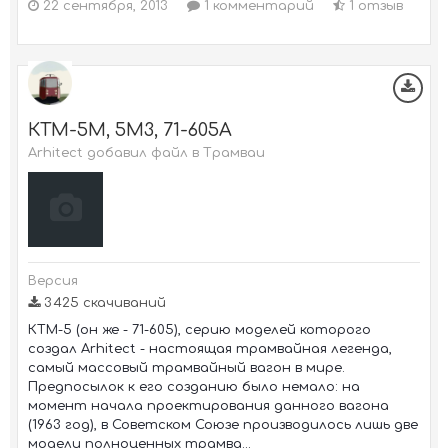
22 сентября, 2013
1 комментарий
1 отзыв
КТМ-5М, 5М3, 71-605А
Arhitect добавил файл в
Трамваи
Версия
3 425 скачиваний
КТМ-5 (он же - 71-605), серию моделей которого
создал Arhitect - настоящая трамвайная легенда,
самый массовый трамвайный вагон в мире.
Предпосылок к его созданию было немало: на
момент начала проектирования данного вагона
(1963 год), в Советском Союзе производилось лишь две
модели полноценных трамва...