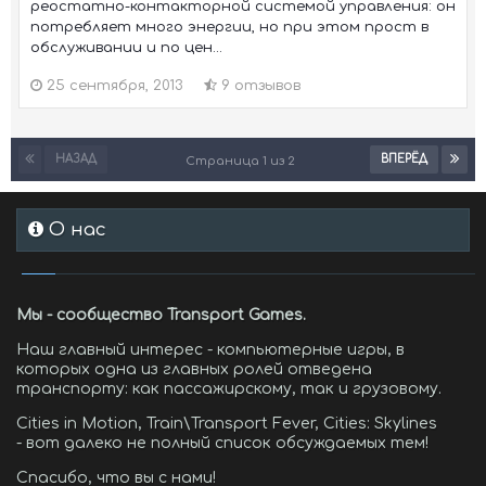
реостатно-контакторной системой управления: он
потребляет много энергии, но при этом прост в
обслуживании и по цен...
25 сентября, 2013
9 отзывов
НАЗАД
ВПЕРЁД
Страница 1 из 2
О нас
Мы - сообщество Transport Games.
Наш главный интерес - компьютерные игры, в
которых одна из главных ролей отведена
транспорту: как пассажирскому, так и грузовому.
Cities in Motion, Train\Transport Fever, Cities: Skylines
- вот далеко не полный список обсуждаемых тем!
Спасибо, что вы с нами!