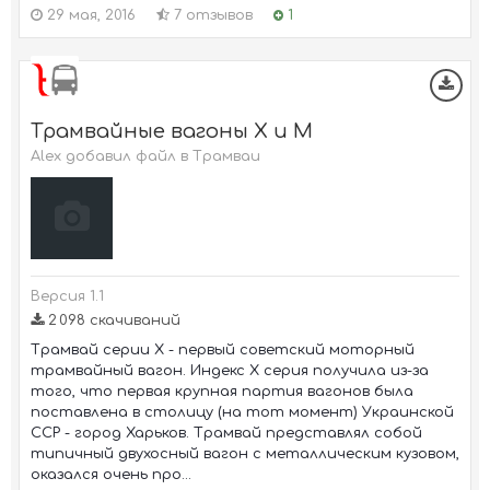
29 мая, 2016
7 отзывов
1
Трамвайные вагоны Х и М
Alex добавил файл в
Трамваи
Версия 1.1
2 098 скачиваний
Трамвай серии Х - первый советский моторный
трамвайный вагон. Индекс Х серия получила из-за
того, что первая крупная партия вагонов была
поставлена в столицу (на тот момент) Украинской
ССР - город Харьков. Трамвай представлял собой
типичный двухосный вагон с металлическим кузовом,
оказался очень про...