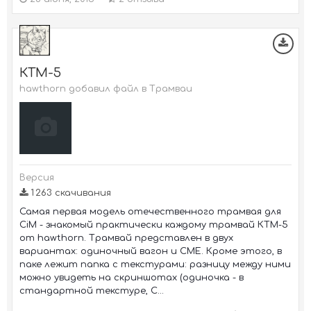
КТМ-5
hawthorn добавил файл в
Трамваи
Версия
1 263 скачивания
Самая первая модель отечественного трамвая для
CiM - знакомый практически каждому трамвай КТМ-5
от hawthorn. Трамвай представлен в двух
вариантах: одиночный вагон и СМЕ. Кроме этого, в
паке лежит папка с текстурами: разницу между ними
можно увидеть на скриншотах (одиночка - в
стандартной текстуре, С...