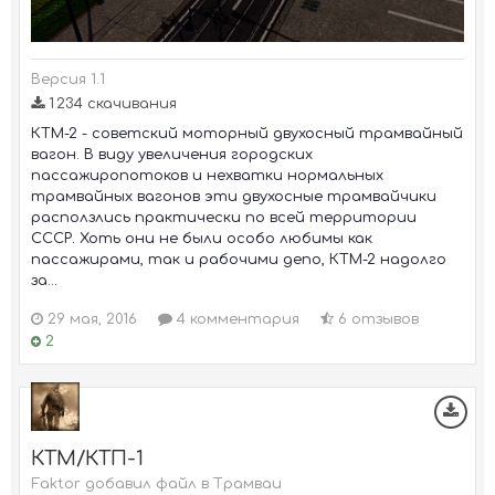
Версия 1.1
1 234 скачивания
КТМ-2 - советский моторный двухосный трамвайный
вагон. В виду увеличения городских
пассажиропотоков и нехватки нормальных
трамвайных вагонов эти двухосные трамвайчики
расползлись практически по всей территории
СССР. Хоть они не были особо любимы как
пассажирами, так и рабочими депо, КТМ-2 надолго
за...
29 мая, 2016
4 комментария
6 отзывов
2
КТМ/КТП-1
Faktor добавил файл в
Трамваи