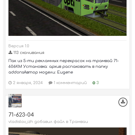
Версия 1.0
113 скачивания
Пак из 5-ти рекламных перекрасок на трамвай 71-
606КМ Установка: архив распаковать в папку
addonsАвтор модели: Eugene
2 января, 2024
1 комментарий
3
71-623-04
vladislav_izh добавил файл в
Трамваи