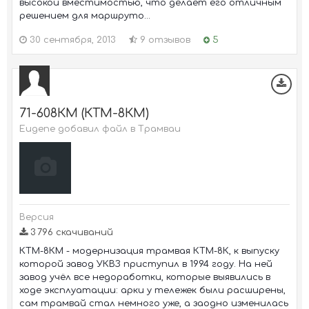
высокой вместимостью, что делает его отличным
решением для маршруто...
30 сентября, 2013
9 отзывов
5
71-608КМ (КТМ-8КМ)
Eugene добавил файл в
Трамваи
Версия
3 796 скачиваний
КТМ-8КМ - модернизация трамвая КТМ-8К, к выпуску
которой завод УКВЗ приступил в 1994 году. На ней
завод учёл все недоработки, которые выявились в
ходе эксплуатации: арки у тележек были расширены,
сам трамвай стал немного уже, а заодно изменилась