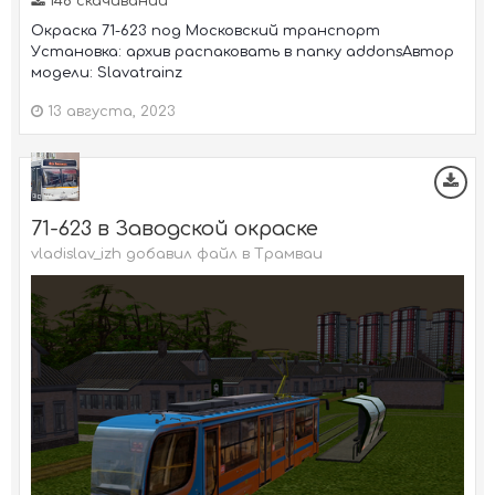
146 скачиваний
Окраска 71-623 под Московский транспорт
Установка: архив распаковать в папку addonsАвтор
модели: Slavatrainz
13 августа, 2023
71-623 в Заводской окраске
vladislav_izh добавил файл в
Трамваи