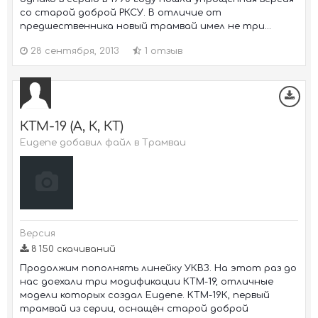
со старой доброй РКСУ. В отличие от
предшественника новый трамвай имел не три...
28 сентября, 2013
1 отзыв
КТМ-19 (А, К, КТ)
Eugene добавил файл в
Трамваи
Версия
8 150 скачиваний
Продолжим пополнять линейку УКВЗ. На этот раз до
нас доехали три модификации КТМ-19, отличные
модели которых создал Eugene. КТМ-19К, первый
трамвай из серии, оснащён старой доброй