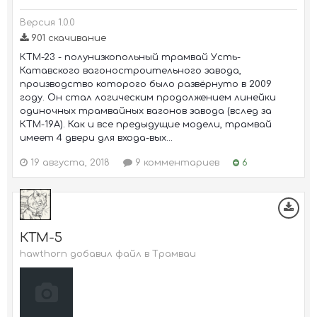
Версия 1.0.0
901 скачивание
КТМ-23 - полунизкопольный трамвай Усть-
Катавского вагоностроительного завода,
производство которого было развёрнуто в 2009
году. Он стал логическим продолжением линейки
одиночных трамвайных вагонов завода (вслед за
КТМ-19А). Как и все предыдущие модели, трамвай
имеет 4 двери для входа-вых...
19 августа, 2018
9 комментариев
6
КТМ-5
hawthorn добавил файл в
Трамваи