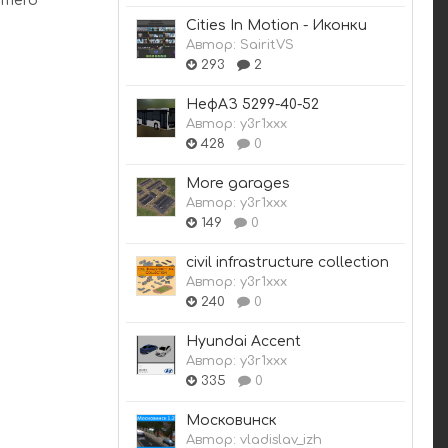
mero
Cities In Motion - Иконки
Автор:
SairitVS
293
2
НефАЗ 5299-40-52
Автор:
y3r1xxx
428
0
More garages
Автор:
y3r1xxx
149
0
civil infrastructure collection
Автор:
y3r1xxx
240
0
Hyundai Accent
Автор:
y3r1xxx
335
0
Московинск
Автор:
vladislav_izh