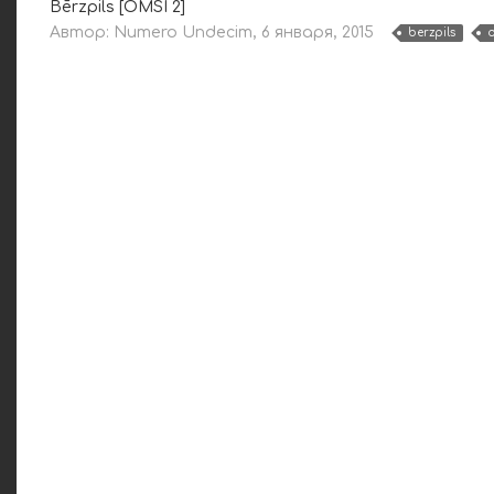
Bērzpils [OMSI 2]
Автор:
Numero Undecim
,
6 января, 2015
berzpils