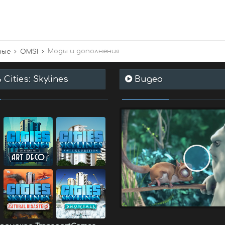
Моды и дополнения
ные
OMSI
Cities: Skylines
Видео