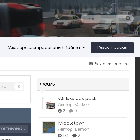
Регистрация
Уже зарегистрированы? Войти
Вся активность
Файлы
ики
0
y3r1xxx bus pack
Автор:
y3r1xxx
2
0
Middletown
Автор:
Lemon
СОРТИРОВКА
176
2