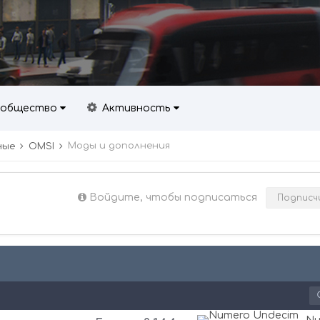
общество
Активность
Моды и дополнения
ные
OMSI
Войдите, чтобы подписаться
Подписч