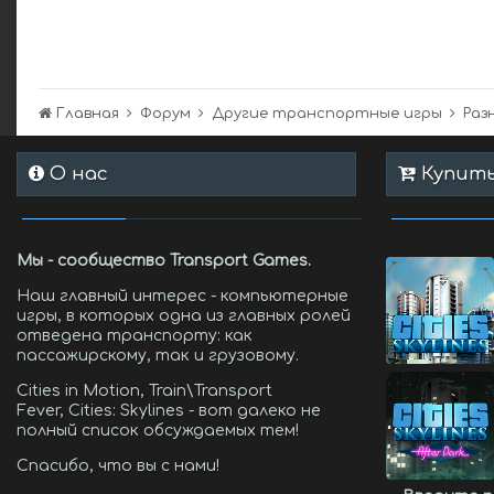
Главная
Форум
Другие транспортные игры
Раз
О нас
Купить 
Мы - сообщество Transport Games.
Наш главный интерес - компьютерные
игры, в которых одна из главных ролей
отведена транспорту: как
пассажирскому, так и грузовому.
Cities in Motion, Train\Transport
Fever, Cities: Skylines - вот далеко не
полный список обсуждаемых тем!
Спасибо, что вы с нами!