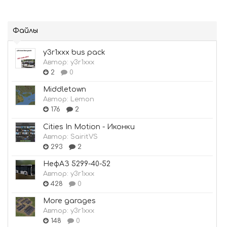
Файлы
y3r1xxx bus pack
Автор:
y3r1xxx
2
0
Middletown
Автор:
Lemon
176
2
Cities In Motion - Иконки
Автор:
SairitVS
293
2
НефАЗ 5299-40-52
Автор:
y3r1xxx
428
0
More garages
Автор:
y3r1xxx
148
0