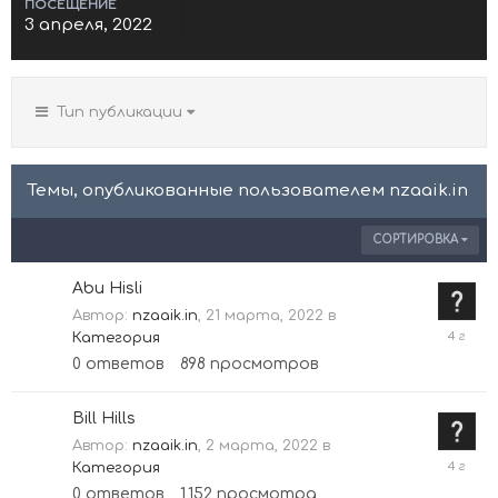
ПОСЕЩЕНИЕ
3 апреля, 2022
Тип публикации
Темы, опубликованные пользователем nzaaik.in
СОРТИРОВКА
Abu Hisli
Автор:
nzaaik.in
,
21 марта, 2022
в
21
Категория
марта
0
ответов
898
просмотров
2022
Bill Hills
Автор:
nzaaik.in
,
2 марта, 2022
в
2
Категория
марта
0
ответов
1 152
просмотра