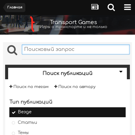
Главная
Transport Games
Игры о транспорте и не только
Поиск публикаций
Поиск по тегам
Поиск по автору
Тип публикаций
Везде
Статьи
Темы