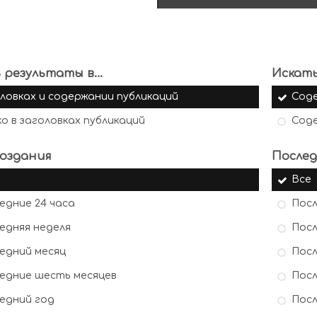
 результаты в...
Искать
ловках и содержании публикаций
Сод
ко в заголовках публикаций
Сод
оздания
Послед
Все
едние 24 часа
Посл
едняя неделя
Посл
едний месяц
Посл
едние шесть месяцев
Посл
едний год
Посл