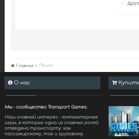
Дру
Поиск
Главная
О нас
Купить 
Мы - сообщество Transport Games.
Наш главный интерес - компьютерные
игры, в которых одна из главных ролей
отведена транспорту: как
пассажирскому, так и грузовому.