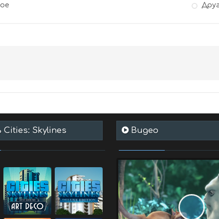
гое
Дру
Cities: Skylines
Видео