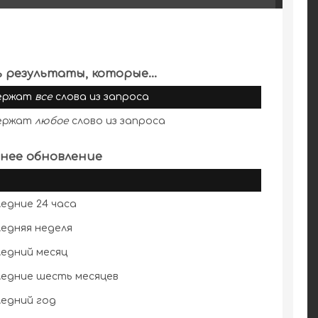
 результаты, которые...
ержат
все
слова из запроса
ержат
любое
слово из запроса
нее обновление
едние 24 часа
едняя неделя
едний месяц
едние шесть месяцев
едний год