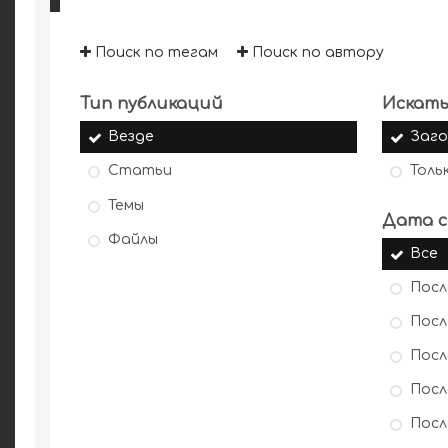
Поиск по тегам
Поиск по автору
Тип публикаций
Искать
Везде
Заго
Статьи
Толь
Темы
Дата с
Файлы
Все
Посл
Посл
Посл
Посл
Посл