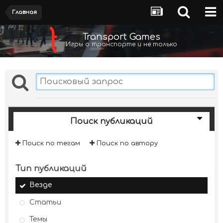
Главная
Transport Games
Игры о транспорте и не только
Поиск публикаций
Поиск по тегам
Поиск по автору
Тип публикаций
Везде
Статьи
Темы