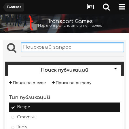
Главная
Transport Games
Игры о транспорте и не только
Поиск публикаций
Поиск по тегам
Поиск по автору
Тип публикаций
Везде
Статьи
Темы