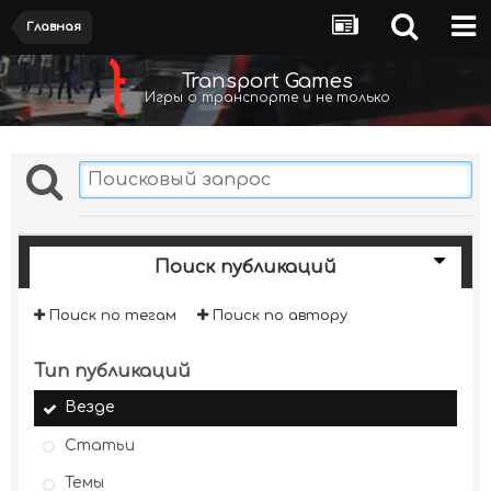
Главная
Transport Games
Игры о транспорте и не только
Поиск публикаций
Поиск по тегам
Поиск по автору
Тип публикаций
Везде
Статьи
Темы