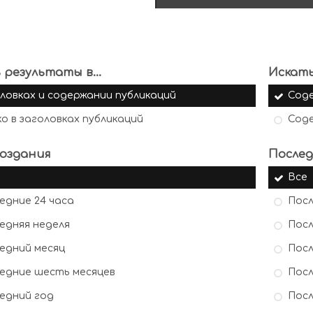
 результаты в...
Искать
ловках и содержании публикаций
Сод
ко в заголовках публикаций
Сод
оздания
Послед
Все
едние 24 часа
Посл
едняя неделя
Посл
едний месяц
Посл
едние шесть месяцев
Посл
едний год
Посл