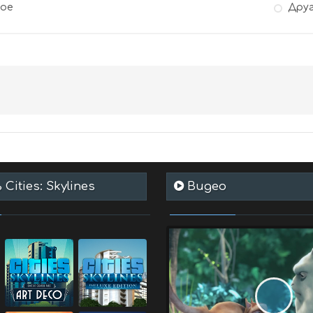
гое
Дру
Cities: Skylines
Видео