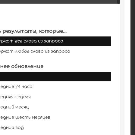
 результаты, которые...
ержат
все
слова из запроса
ержат
любое
слово из запроса
нее обновление
едние 24 часа
едняя неделя
едний месяц
едние шесть месяцев
едний год