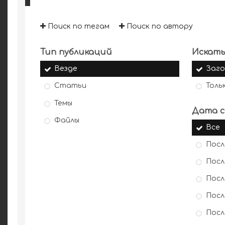
Поиск по тегам
Поиск по автору
Тип публикаций
Искать
Везде
Заго
Статьи
Толь
Темы
Дата с
Файлы
Все
Посл
Посл
Посл
Посл
Посл