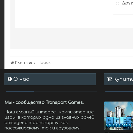
Дру
Поиск
Главная
О нас
Купить 
Мы - сообщество Transport Games.
Наш главный интерес - компьютерные
игры, в которых одна из главных ролей
отведена транспорту: как
пассажирскому, так и грузовому.