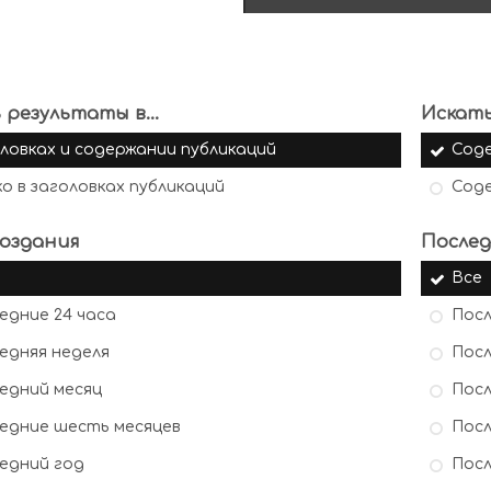
 результаты в...
Искать
ловках и содержании публикаций
Сод
ко в заголовках публикаций
Сод
оздания
Послед
Все
едние 24 часа
Посл
едняя неделя
Посл
едний месяц
Посл
едние шесть месяцев
Посл
едний год
Посл