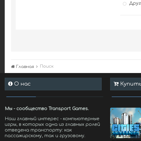
Дру
Поиск
Главная
О нас
Купить 
Мы - сообщество Transport Games.
Наш главный интерес - компьютерные
игры, в которых одна из главных ролей
отведена транспорту: как
пассажирскому, так и грузовому.