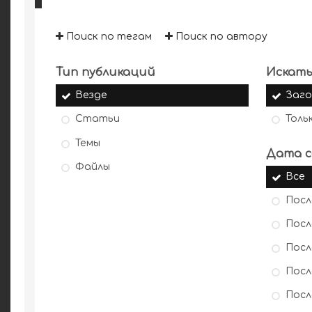
Поиск по тегам
Поиск по автору
Тип публикаций
Искать
Везде
Заго
Статьи
Толь
Темы
Дата с
Файлы
Все
Посл
Посл
Посл
Посл
Посл