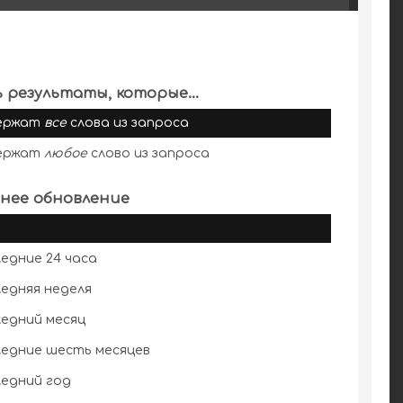
 результаты, которые...
ержат
все
слова из запроса
ержат
любое
слово из запроса
нее обновление
едние 24 часа
едняя неделя
едний месяц
едние шесть месяцев
едний год