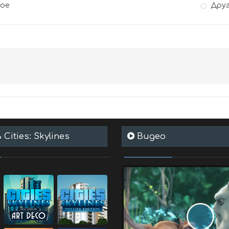
гое
Дру
Cities: Skylines
Видео