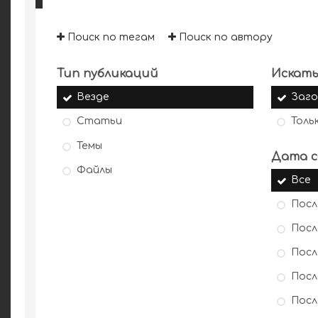
Поиск по тегам
Поиск по автору
Тип публикаций
Искать
Везде
Заго
Статьи
Толь
Темы
Дата с
Файлы
Все
Посл
Посл
Посл
Посл
Посл