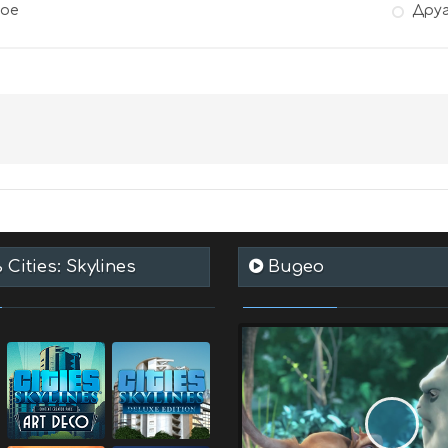
гое
Дру
Cities: Skylines
Видео