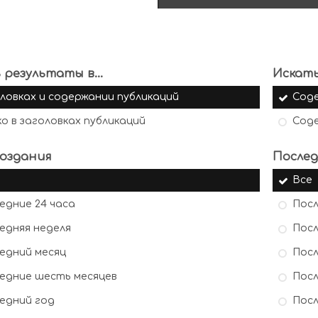
 результаты в...
Искать
ловках и содержании публикаций
Сод
ко в заголовках публикаций
Сод
оздания
Послед
Все
едние 24 часа
Посл
едняя неделя
Посл
едний месяц
Посл
едние шесть месяцев
Посл
едний год
Посл