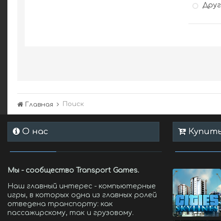
Дру
Поиск
Главная
О нас
Купить 
Мы - сообщество Transport Games.
Наш главный интерес - компьютерные
игры, в которых одна из главных ролей
отведена транспорту: как
пассажирскому, так и грузовому.