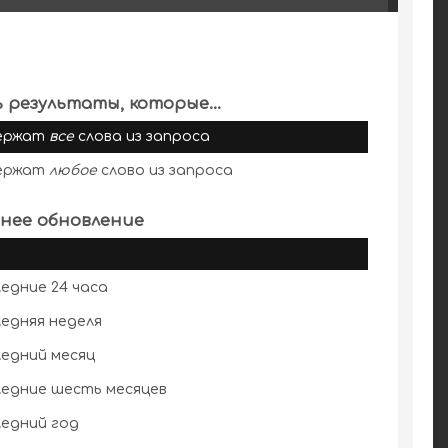
 результаты, которые...
ержат
все
слова из запроса
ержат
любое
слово из запроса
нее обновление
едние 24 часа
едняя неделя
едний месяц
едние шесть месяцев
едний год