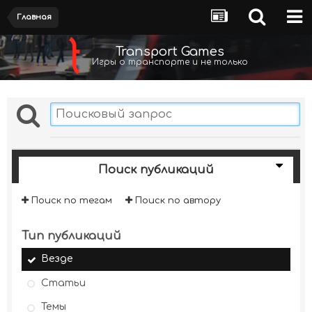
Главная
Transport Games
Игры о транспорте и не только
Поиск публикаций
Поиск по тегам
Поиск по автору
Тип публикаций
Везде
Статьи
Темы