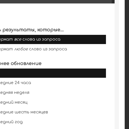
 результаты, которые...
ержат
все
слова из запроса
ержат
любое
слово из запроса
нее обновление
едние 24 часа
едняя неделя
едний месяц
едние шесть месяцев
едний год