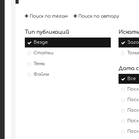
Поиск по тегам
Поиск по автору
Тип публикаций
Искать
Везде
Заго
Статьи
Толь
Темы
Дата с
Файлы
Все
Посл
Посл
Посл
Посл
Посл