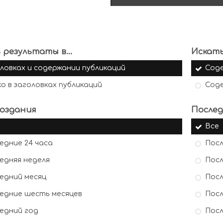
 результаты в...
Искать
ловках и содержании публикаций
Сод
ко в заголовках публикаций
Сод
оздания
Послед
Все
едние 24 часа
Посл
едняя неделя
Посл
едний месяц
Посл
едние шесть месяцев
Посл
едний год
Посл