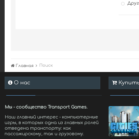
Дру
Поиск
Главная
О нас
Купить 
Мы - сообщество Transport Games.
Наш главный интерес - компьютерные
игры, в которых одна из главных ролей
отведена транспорту: как
пассажирскому, так и грузовому.