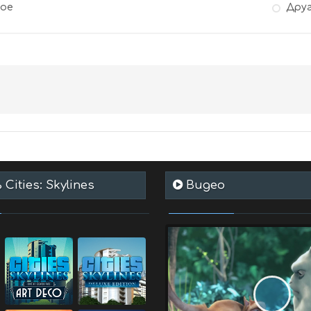
гое
Дру
Cities: Skylines
Видео