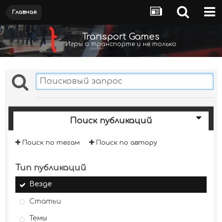
Главная
Transport Games
Игры о транспорте и не только
Поиск публикаций
Поиск по тегам
Поиск по автору
Тип публикаций
Везде
Статьи
Темы