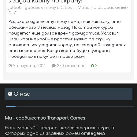
Угадай карту по скрину!
julbobr добавил тему в
Cities in Motion и официальные
DLC
Решила создать эту тему сама, так как вижу, что
обещанного 3 месяца назад Никитой конкурса
придется еще долгое время дожидаться. Условия
игры крайне крайне просты: нужно по скрину
попытаться угадать карту, на которой находится
эта местность. Когда карта будет угадана,
победитель получает право разм...
9 августа, 2014
270 ответов
2
О нас
Мы - сообщество Transport Games.
Наш главный интерес - компьютерные игры, в
которых одна из главных ролей отведена