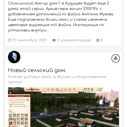
Сталинский Ампир дом-1. в будущем будет еще 2
дома этой серии. Архив пере залит 27.09.19г. с
добавлением дополнений ini файла Антона Жукова.
Еще подправлены блики окон, и слегка изменена
цветовая коррекция mtl файла. Инструкция по
установки внутри.
21 сентября, 2019
5 комментариев
2
Новый сельский дом.
frostsey добавил файл в
Жилые и общественные
здания