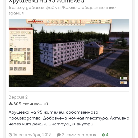
Хрущевка на 95 жителей.
frostsey добавил файл в
Жилые и общественные
здания
Версия 2
805 скачиваний
Хрущёвка на 95 жителей, собственного
производства. Добавлена ночная текстура. Активна
через чит режим, инструкция внутри.
16 сентября, 2019
2 комментария
4