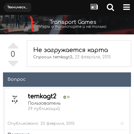
Технические вопросы
Transport Games
Игры о транспорте и не только
Не загружается карта
0
,
22 февраля, 2015
Спросил
temkagt2
Вопрос
temkagt2
11
Пользователь
29 публикаций
Опубликовано:
22 февраля, 2015