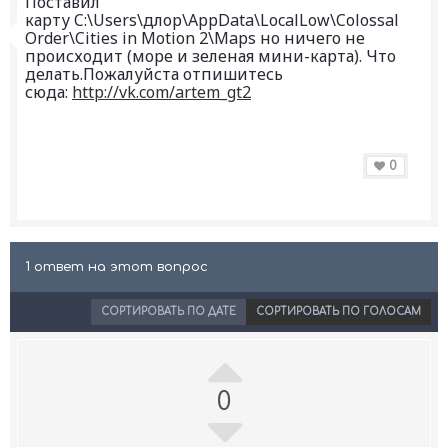
Поставил
карту C:\Users\длор\AppData\LocalLow\Colossal
Order\Cities in Motion 2\Maps но ничего не
происходит (море и зеленая мини-карта). Что
делать.Пожалуйста отпишитесь
сюда:
http://vk.com/artem_gt2
0
1 ответ на этот вопрос
СОРТИРОВАТЬ ПО ДАТЕ
СОРТИРОВАТЬ ПО ГОЛОСАМ
0