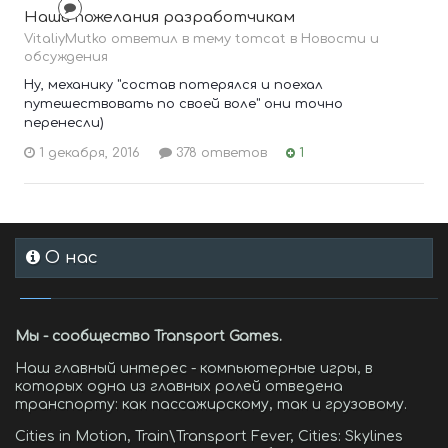
Наши пожелания разработчикам
VitaliyMutko ответил в тему tomcat в
Новости и
обсуждения
Ну, механику "состав потерялся и поехал
путешествовать по своей воле" они точно
перенесли)
1 декабря, 2016
378 ответов
1
О нас
Мы - сообщество Transport Games.
Наш главный интерес - компьютерные игры, в
которых одна из главных ролей отведена
транспорту: как пассажирскому, так и грузовому.
Cities in Motion, Train\Transport Fever, Cities: Skylines