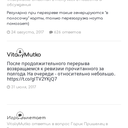
обсуждения
Регулярно при перегреве такие генерируются "в
полосочку" карты, только перезагрузка ноута
помогает)
24 августа, 2017
626 ответов
VitaliyMutko
После продолжительного перерыва
возвращаемся к ревизии прочитанного за
полгода. На очереди - относительно небольшо..
https://t.co/glTV2YKjQ7
31 июля, 2017
Игра вылетает
VitaliyMutko ответил в вопрос Гарик Пришелец в