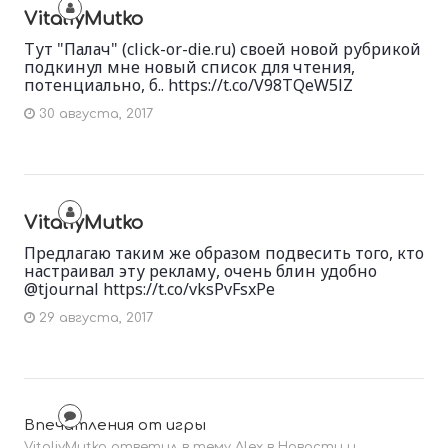
VitaliyMutko
Тут "Палач" (click-or-die.ru) своей новой рубрикой
подкинул мне новый список для чтения,
потенциально, б.. https://t.co/V98TQeW5lZ
30 августа, 2017
VitaliyMutko
Предлагаю таким же образом подвесить того, кто
настраивал эту рекламу, очень блин удобно
@tjournal https://t.co/vksPvFsxPe
29 августа, 2017
Впечатления от игры
VitaliyMutko ответил в тему Alex в
Новости и