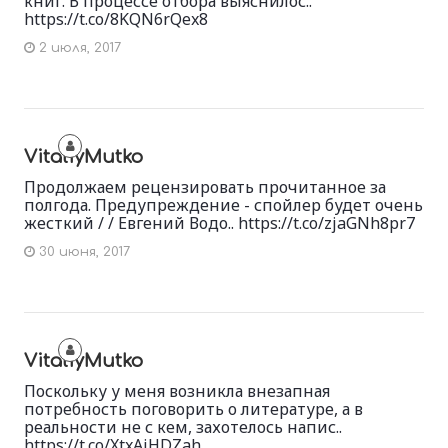
книг. В процессе отбора выяснилос..
https://t.co/8KQN6rQex8
2 июля, 2017
VitaliyMutko
Продолжаем рецензировать прочитанное за
полгода. Предупреждение - спойлер будет очень
жесткий / / Евгений Водо.. https://t.co/zjaGNh8pr7
30 июня, 2017
VitaliyMutko
Поскольку у меня возникла внезапная
потребность поговорить о литературе, а в
реальности не с кем, захотелось напис..
https://t.co/XtxAjHDZah