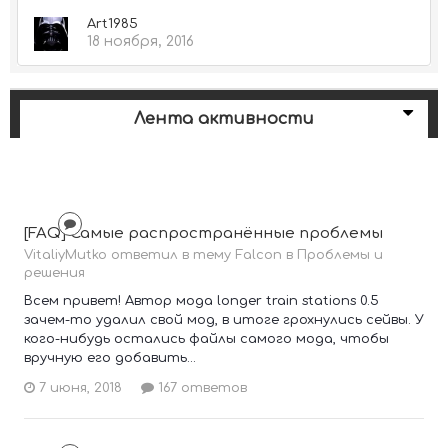
Art1985
18 ноября, 2016
Лента активности
[FAQ] Самые распространённые проблемы
VitaliyMutko ответил в тему Falcon в
Проблемы и
решения
Всем привет! Автор мода longer train stations 0.5
зачем-то удалил свой мод, в итоге грохнулись сейвы. У
кого-нибудь остались файлы самого мода, чтобы
вручную его добавить...
7 июня, 2018
167 ответов