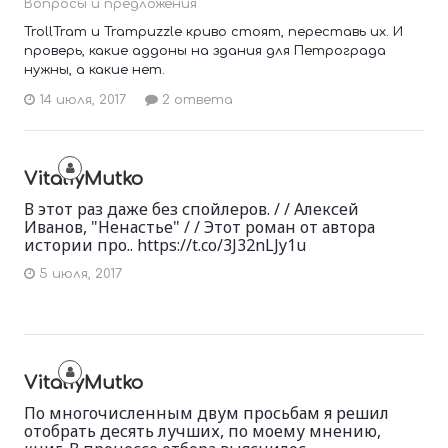
Вопросы и предложения
TrollTram и Trampuzzle криво стоят, переставь их. И
проверь, какие аддоны на здания для Петрограда
нужны, а какие нет.
14 июля, 2017
2 ответа
VitaliyMutko
В этот раз даже без спойлеров. / / Алексей
Иванов, "Ненастье" / / Этот роман от автора
истории про.. https://t.co/3J32nLJy1u
5 июля, 2017
VitaliyMutko
По многочисленным двум просьбам я решил
отобрать десять лучших, по моему мнению,