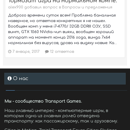
Тормозит игра на нормальном компе.
alex900 добавил вопрос в
Вопросы и предложения
Доброго времени суток всем! Проблема банальная
наверное, но ответов конкретных я не нашел.
Вообщем комп у меня i7-4770/ 32GB DDRIII ОЗУ, SSD
винт, GTX 1060 NVidia-чип вияхи, вообщем хороший
аппарат на момент конца 2016 года, винда 7х64
нормальная без вирусов, дрова на видяху новые. Ка...
7 января, 2017
12 ответов
О нас
Мы - сообщество Transport Games.
Наш главный интерес - компьютерные игры, в
которых одна из главных ролей отведена
транспорту: как пассажирскому, так и грузовому.