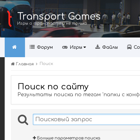
Transport Games
Игры о транспорте и не только
Форум
Игры
Файлы
Со
Поиск
Главная
Поиск по сайту
Результаты поиска по тегам 'папки с конф
Больше параметров поиска