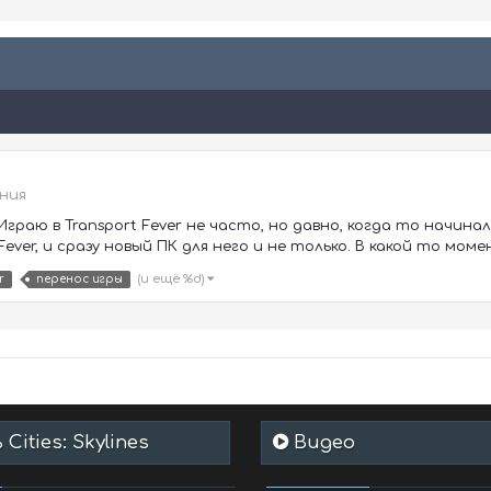
ния
раю в Transport Fever не часто, но давно, когда то начинал
ver, и сразу новый ПК для него и не только. В какой то момент
(и ещё %d)
r
перенос игры
Cities: Skylines
Видео