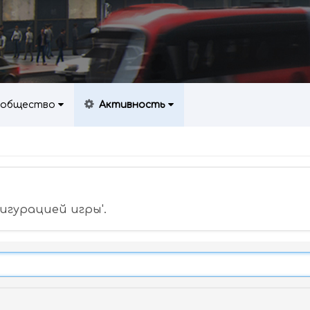
общество
Активность
игурацией игры'.