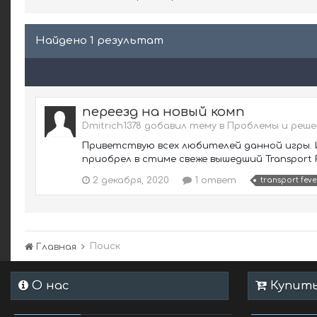
Найдено 1 результат
переезд на новый комп
Dmitrich1378 добавил тему в
Проблемы и реше
Приветствую всех любителей данной игры. Иг
приобрел в стиме свеже вышедший Transport Fe
2 декабря, 2020
1 ответ
transport feve
Поиск
Главная
О нас
Купить 