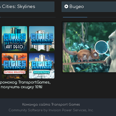
Cities: Skylines
Видео
промокод
TransportGames
,
 получить
скидку 10%
!
Команда сайта Transport Games
Community Software by Invision Power Services, Inc.