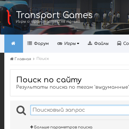
Transport Games
Игры о транспорте и не только
Форум
Игры
Файлы
Со
Поиск
Главная
Поиск по сайту
Результаты поиска по тегам 'выдуманные'
Больше параметров поиска