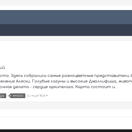
ий
сто. Здесь собрались самые разноцветные представители А
селения Аляски. Голубые лагуны и высокие Джоллифиша, живо
очная дельта - сердце архипелага. Карта состоит и...
(и ещё %d)
да
много