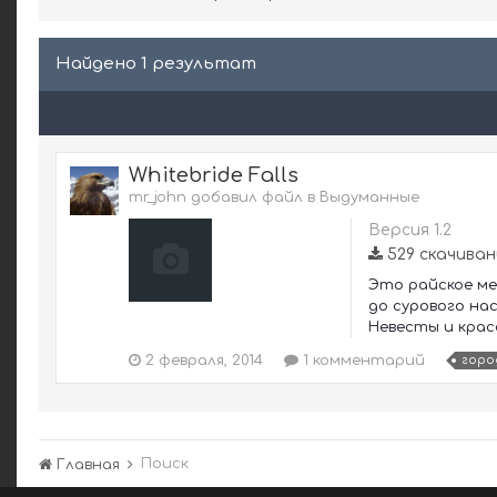
Найдено 1 результат
Whitebride Falls
mr_john добавил файл в
Выдуманные
Версия 1.2
529 скачиван
Это райское ме
до сурового на
Невесты и крас
2 февраля, 2014
1 комментарий
горо
Поиск
Главная