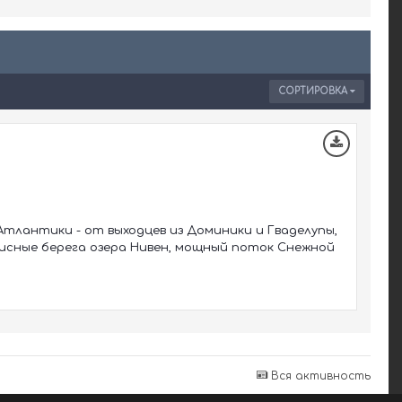
СОРТИРОВКА
тлантики - от выходцев из Доминики и Гваделупы,
писные берега озера Нивен, мощный поток Снежной
Вся активность