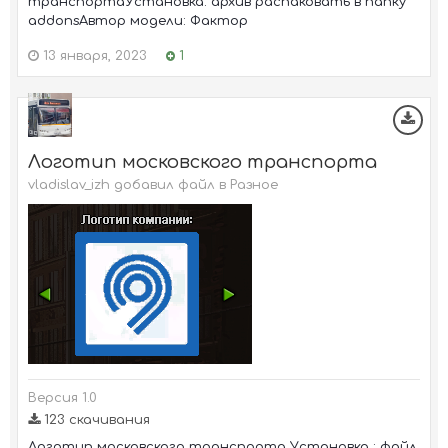
транспортаУстановка: архив распаковать в папку
addonsАвтор модели: Фактор
13 января, 2023
1
Логотип московского транспорта
vladislav_izh добавил файл в
Разное
Версия 1.0
123 скачивания
Логотип московского транспорта Установка : файл