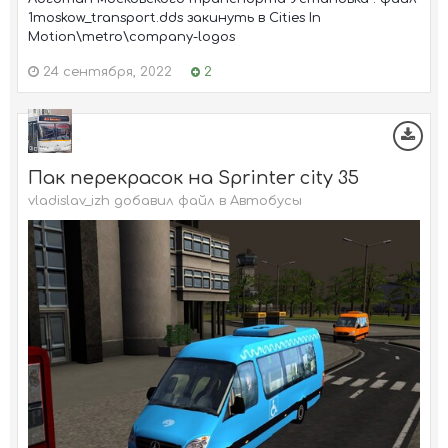
1moskow_transport.dds закинуть в Cities In
Motion\metro\company-logos
24 сентября, 2022
2
Пак перекрасок на Sprinter city 35
vladislav_izh добавил файл в
Автобусы