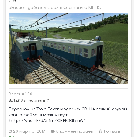
CB
akaction добавил файл в
Составы и МВПС
Версия 1.0.0
1 409 скачиваний
Перегнал из Train Fever модельку СВ. НА всякий случай
копию файла выложил тут
:https://yadi.sk/d/5BmZCERK3GBmWf
20 марта, 2017
5 комментариев
1 отзыв