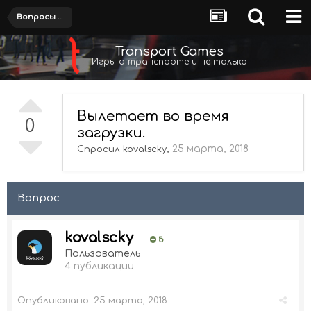
Вопросы и предложения
Transport Games
Игры о транспорте и не только
Вылетает во время
0
загрузки.
,
25 марта, 2018
Спросил
kovalscky
Вопрос
kovalscky
5
Пользователь
4 публикации
Опубликовано:
25 марта, 2018