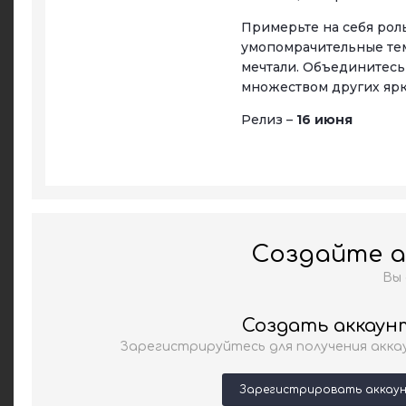
Примерьте на себя рол
умопомрачительные тем
мечтали. Объединитесь
множеством других ярк
Релиз –
16 июня
Создайте а
Вы
Создать аккаун
Зарегистрируйтесь для получения акка
Зарегистрировать аккау