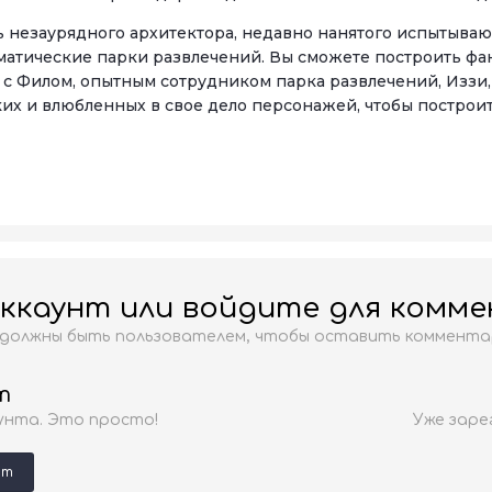
ь незаурядного архитектора, недавно нанятого испытыва
атические парки развлечений. Вы сможете построить фан
 с Филом, опытным сотрудником парка развлечений, Иззи
их и влюбленных в свое дело персонажей, чтобы постро
ккаунт или войдите для комм
 должны быть пользователем, чтобы оставить коммента
т
унта. Это просто!
Уже заре
нт