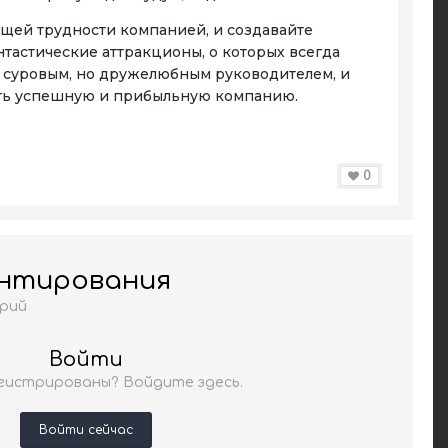
ющей трудности компанией, и создавайте
тастические аттракционы, о которых всегда
, суровым, но дружелюбным руководителем, и
ить успешную и прибыльную компанию.
0
ентирования
рий
Войти
гистрированы? Войдите здесь.
Войти сейчас