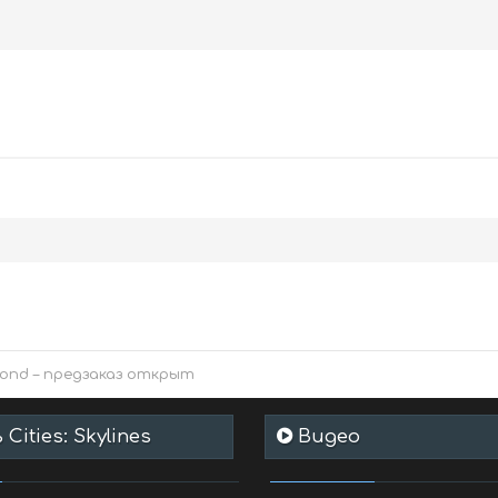
yond – предзаказ открыт
Cities: Skylines
Видео