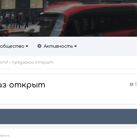
общество
Активность
yond – предзаказ открыт
каз открыт
 2023