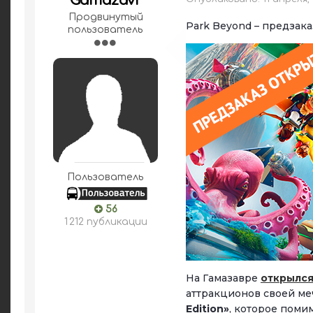
Gamazavr
Продвинутый
Park Beyond – предзака
пользователь
Пользователь
56
1 212 публикации
На Гамазавре
открылся
аттракционов своей ме
Edition»
, которое поми