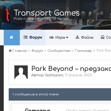
Transport Games
Игры о транспорте и не только
Форум
Игры
Файлы
Со
Park Be
Главная
Форум
Сообщество
Гамазавр
Park Beyond – предза
Автор
Gamazavr
,
11 апреля, 2023
1 сообщение в этой теме
Опубликовано:
11 апреля,