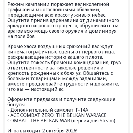
Режим кампании поражает великолепной
графикой и многослойными облаками,
передающими всю красоту живых небес.
Ощутите прилив адреналина от динамичного
аркадного игрового процесса, обрушивайте на
врагов всю мощь своего оружия и доминируя
на поле боя.
Кроме хаоса воздушных сражений вас ждут
кинематографичные сцены от первого лица,
раскрывающие историю вашего пилота.
Ощутите тяжесть бремени командования, груз
ответственности за тяжелые решения и
крепость рожденных в боях уз. Общайтесь с
боевыми товарищами между заданиями,
вместе преодолевайте трудности и докажите,
что вы — настоящий ас.
Оформите предзаказ и получите следующие
бонусы.
- Дополнительный самолет: F-14A
- ACE COMBAT ZERO: THE BELKAN WAR/ACE
COMBAT: THE BELKAN WAR (версия для Steam)
Игра выходит 2 октября 2026!