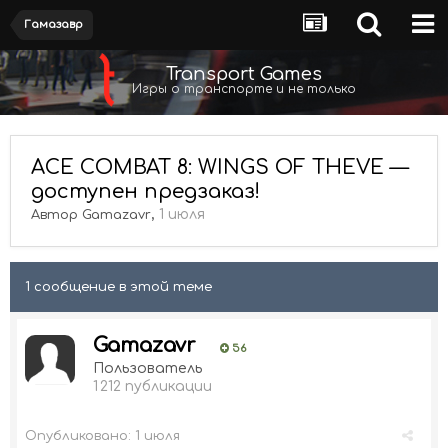
Гамазавр
Transport Games
Игры о транспорте и не только
ACE COMBAT 8: WINGS OF THEVE —
доступен предзаказ!
,
1 июля
Автор
Gamazavr
1 сообщение в этой теме
Gamazavr
56
Пользователь
1 212 публикации
Опубликовано:
1 июля