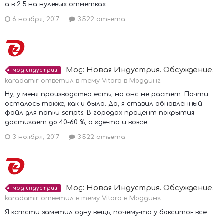
а в 2.5 на нулевых отметках...
6 ноября, 2017
3 522 ответа
Мод: Новая Индустрия. Обсуждение.
мод индустрии
karadamir ответил в тему Vitaro в
Моддинг
Ну, у меня производство есть, но оно не растёт. Почти
осталось также, как и было. Да, я ставил обновлённый
файл для папки scripts. В городах процент покрытия
достигает до 40-60 %, а где-то и вовсе...
3 ноября, 2017
3 522 ответа
Мод: Новая Индустрия. Обсуждение.
мод индустрии
karadamir ответил в тему Vitaro в
Моддинг
Я кстати заметил одну вещь, почему-то у бокситов всё