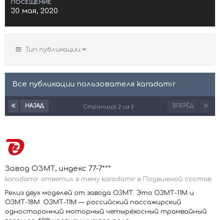
ПОСЕЩЕНИЕ
30 мая, 2020
Тип публикации
Все публикации пользователя karadamir
НАЗАД
ВПЕРЁД
Страница 2 из 2
Завод ОЗМТ, индекс 77-7***
karadamir ответил в тему karadamir в
Подвижной состав
Релиз двух моделей от завода ОЗМТ. Это ОЗМТ-11М и
ОЗМТ-18М. ОЗМТ-11М — российский пассажирский
односторонний моторный четырёхосный трамвайный