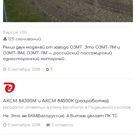
Версия 1.0.0
125 скачиваний
Релиз двух моделей от завода ОЗМТ. Это ОЗМТ-11М и
ОЗМТ-18М. ОЗМТ-11М — российский пассажирский
односторонний моторный...
3 октября, 2018
3
АКСМ 84300М и АКСМ 84500К (разработка)
karadamir ответил в тему karadamir в
Подвижной состав
Не. Это же БКМ(Белоруссия). А Витязь делает ПК ТС.
2 октября, 2018
3 ответа