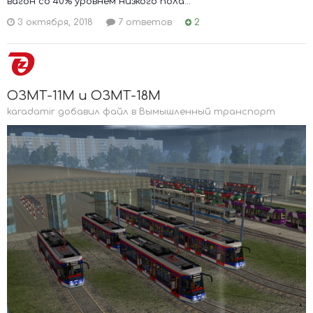
вагон со 40% уровнем низкого пола...
3 октября, 2018
7 ответов
2
ОЗМТ-11М и ОЗМТ-18М
karadamir добавил файл в
Вымышленный транспорт