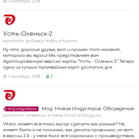
1 октября, 2018
Усть-Оленьск-2
karadamir добавил тему в
Карты
Ну что, дорогие друзья, вот и пришел тот момент,
которого вы ждали! Мы представляем вам
Адаптированную версию карты "Усть - Оленьск 2" Теперь
одна из лучших трамвайных карт доступна для...
1 октября, 2018
2
Мод: Новая Индустрия. Обсуждение.
мод индустрии
karadamir ответил в тему Vitaro в
Моддинг
Vitaro, может всё-таки мусор сделать как раньше? Не,
может быть я не понимаю, как делать правильно, но вот
в версии 2.4 - у меня было всё нормально с производством,