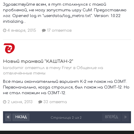
Здравствуйте всем, я тут столкнулся с такой
проблемой, не могу запустить игру СиМ. Предоставляю
лог: Opened log in "userdata/log_metro.txt". Version: 1.0.22
initializing...
4 января, 2015
17 ответов
Новый трамвай "КАШТАН-2"
karadamir ответил в тему Freyr в
Общение на
отвлечённые темы
Всё таки окончательный вариант К-2 не похож на ОЗМТ.
Первоначально, когда строился, был похож на ОЗМТ-12. Но
не стал похожим на ОЗМТ-12.
2 июня, 2013
33 ответа
НАЗАД
ВПЕРЁД
Страница 2 из 2