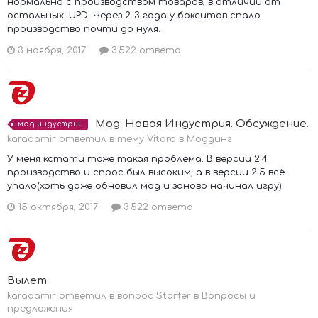
нормально с производством товаров, в отличии от
остальных. UPD: Через 2-3 года у бокситов спало
производство почти до нуля.
3 ноября, 2017
3 522 ответа
Мод: Новая Индустрия. Обсуждение.
мод индустрии
karadamir ответил в тему Vitaro в
Моддинг
У меня кстати тоже такая проблема. В версии 2.4
производство и спрос был высоким, а в версии 2.5 всё
упало(хоть даже обновил мод и заново начинал игру).
15 октября, 2017
3 522 ответа
Вылет
karadamir ответил в вопрос Starfer в
Вопросы и
предложения