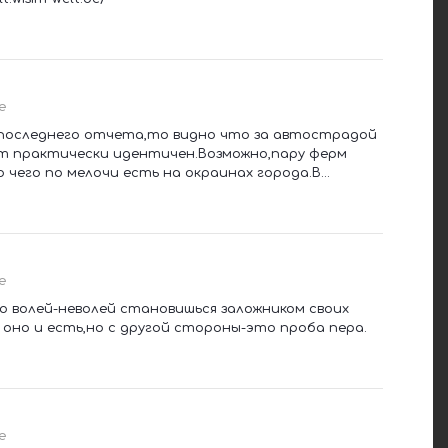
е
 последнего отчета,то видно что за автострадой
ет практически идентичен.Возможно,пару ферм
чего по мелочи есть на окраинах города.В...
е
то волей-неволей становишься заложником своих
 оно и есть,но с другой стороны-это проба пера.
е