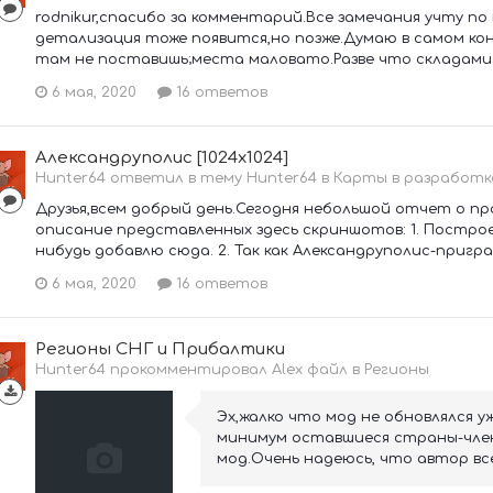
rodnikur,спасибо за комментарий.Все замечания учту по
детализация тоже появится,но позже.Думаю в самом ко
там не поставишь;места маловато.Разве что складами 
6 мая, 2020
16 ответов
Александруполис [1024x1024]
Hunter64 ответил в тему Hunter64 в
Карты в разработк
Друзья,всем добрый день.Сегодня небольшой отчет о п
описание представленных здесь скриншотов: 1. Построе
нибудь добавлю сюда. 2. Так как Александруполис-пригра
6 мая, 2020
16 ответов
Регионы СНГ и Прибалтики
Hunter64 прокомментировал Alex файл в
Регионы
Эх,жалко что мод не обновлялся у
минимум оставшиеся страны-чле
мод.Очень надеюсь, что автор вс