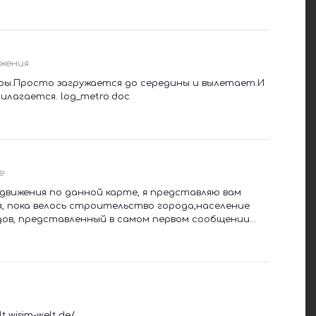
жения
ры.Просто загружается до середины и вылетает.И
илагается. log_metro.doc
е
 движения по данной карте, я представляю вам
я, пока велось строительство города,население
одов, представленный в самом первом сообщении...
.wisim-welt.de/