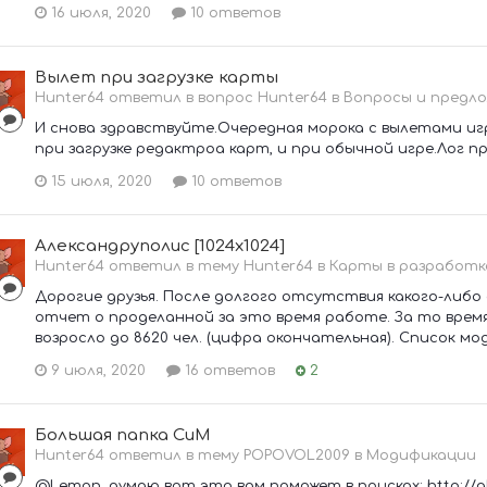
16 июля, 2020
10 ответов
Вылет при загрузке карты
Hunter64 ответил в вопрос Hunter64 в
Вопросы и предло
И снова здравствуйте.Очередная морока с вылетами иг
при загрузке редактроа карт, и при обычной игре.Лог пр
15 июля, 2020
10 ответов
Александруполис [1024x1024]
Hunter64 ответил в тему Hunter64 в
Карты в разработк
Дорогие друзья. После долгого отсутствия какого-либо
отчет о проделанной за это время работе. За то врем
возросло до 8620 чел. (цифра окончательная). Список м
9 июля, 2020
16 ответов
2
Большая папка СиМ
Hunter64 ответил в тему POPOVOL2009 в
Модификации
@Lemon ,думаю вот это вам поможет в поисках: http://alt