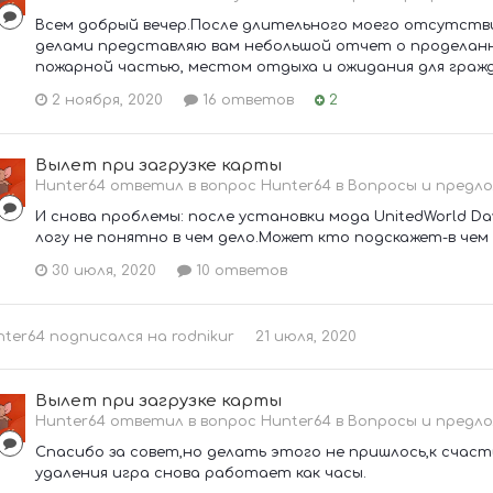
Всем добрый вечер.После длительного моего отсутстви
делами представляю вам небольшой отчет о проделанн
пожарной частью, местом отдыха и ожидания для гражда
2 ноября, 2020
16 ответов
2
Вылет при загрузке карты
Hunter64 ответил в вопрос Hunter64 в
Вопросы и предло
И снова проблемы: после установки мода UnitedWorld Da
логу не понятно в чем дело.Может кто подскажет-в чем з
30 июля, 2020
10 ответов
nter64
подписался на
rodnikur
21 июля, 2020
Вылет при загрузке карты
Hunter64 ответил в вопрос Hunter64 в
Вопросы и предло
Спасибо за совет,но делать этого не пришлось,к счаст
удаления игра снова работает как часы.