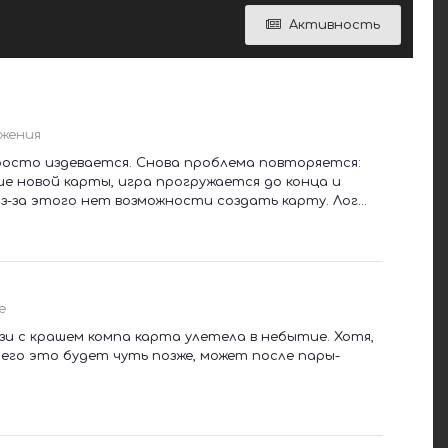
Активность
жения
просто издевается. Снова проблема повторяется:
 новой карты, игра прогружается до конца и
-за этого нет возможности создать карту. Лог...
е
язи с крашем компа карта улетела в небытие. Хотя,
сего это будет чуть позже, может после пары-