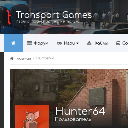
Transport Games
Игры о транспорте и не только
Форум
Игры
Файлы
Со
Hunter64
Главная
Hunter64
Пользователь