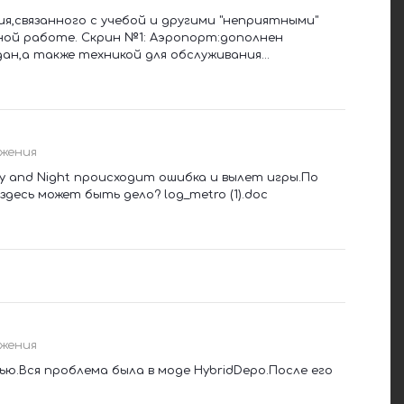
я,связанного с учебой и другими "неприятными"
ой работе. Скрин №1: Аэропорт:дополнен
н,а также техникой для обслуживания...
жения
y and Night происходит ошибка и вылет игры.По
десь может быть дело? log_metro (1).doc
жения
ью.Вся проблема была в моде HybridDepo.После его