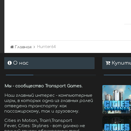
Hunter64
Главная
О нас
Купить 
Мы - сообщество Transport Games.
Наш главный интерес - компьютерные
игры, в которых одна из главных ролей
отведена транспорту: как
пассажирскому, так и грузовому.
Cities in Motion, Train\Transport
Fever, Cities: Skylines - вот далеко не