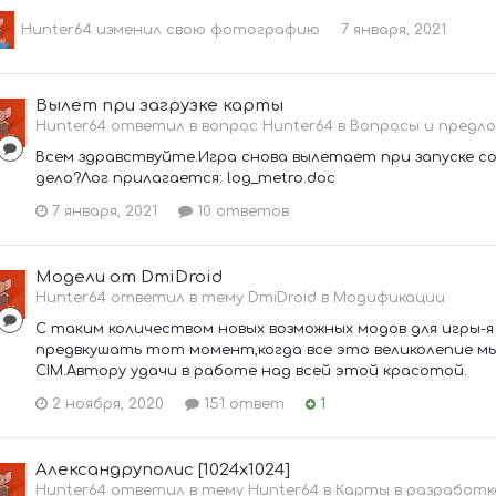
Hunter64
изменил свою фотографию
7 января, 2021
Вылет при загрузке карты
Hunter64 ответил в вопрос Hunter64 в
Вопросы и предло
Всем здравствуйте.Игра снова вылетает при запуске со
дело?Лог прилагается: log_metro.doc
7 января, 2021
10 ответов
Модели от DmiDroid
Hunter64 ответил в тему DmiDroid в
Модификации
С таким количеством новых возможных модов для игры-
предвкушать тот момент,когда все это великолепие мы
CIM.Автору удачи в работе над всей этой красотой.
2 ноября, 2020
151 ответ
1
Александруполис [1024x1024]
Hunter64 ответил в тему Hunter64 в
Карты в разработк