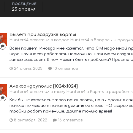
ПОСЕЩЕНИЕ
25 апреля
Вылет при загрузке карты
Hunter64 ответил в вопрос Hunter64 в
Вопросы и предло
Всем привет. Иногда мне кажется, что CIM надо мной 
игра начинает работать нормально, нажимаем создание
затем зависает. В чем может быть проблема? Просто из
24 июня, 2023
10 ответов
Александруполис [1024x1024]
Hunter64 ответил в тему Hunter64 в
Карты в разработк
Как бы не хотелось этого признавать, но вы правы: в св
ничего не мешает начать делать ее снова. НО скорее в
тройки работ поменьше. Дайте только время!
8 октября, 2022
16 ответов