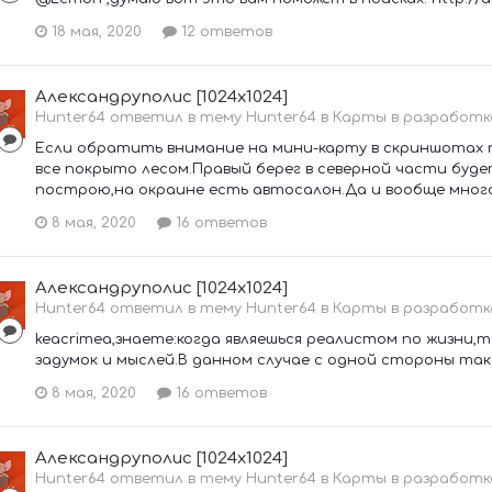
18 мая, 2020
12 ответов
Александруполис [1024x1024]
Hunter64 ответил в тему Hunter64 в
Карты в разработк
Если обратить внимание на мини-карту в скриншотах
все покрыто лесом.Правый берег в северной части буд
построю,на окраине есть автосалон.Да и вообще много 
8 мая, 2020
16 ответов
Александруполис [1024x1024]
Hunter64 ответил в тему Hunter64 в
Карты в разработк
keacrimea,знаете:когда являешься реалистом по жизни,
задумок и мыслей.В данном случае с одной стороны так
8 мая, 2020
16 ответов
Александруполис [1024x1024]
Hunter64 ответил в тему Hunter64 в
Карты в разработк