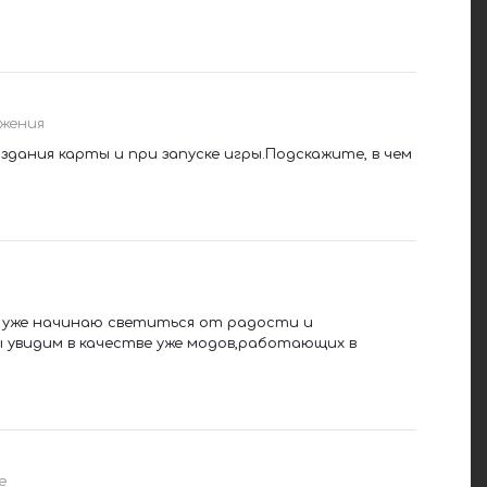
жения
здания карты и при запуске игры.Подскажите, в чем
я уже начинаю светиться от радости и
 увидим в качестве уже модов,работающих в
е