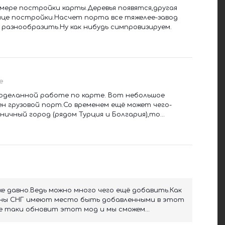
 мере постройки карты.Деревья появятся,другая
нце постройки.Насчет порта все тяжелее-завод
разнообразить.Ну как нибудь симпровизируем.
е
роделанной работе по карте. Вот небольшое
н грузовой порт.Со временем ещё может чего-
ничный город (рядом Турция и Болгария),то...
же давно.Ведь можно много чего ещё добавить.Как
ны СНГ имеют место быть добавленными в этот
е таки обновит этот мод и мы сможем...