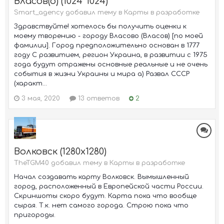
Власов(о) (1024*1024)
Smart_agency добавил тему в
Карты в разработке
Здравствуйте! хотелось бы получить оценки к
моему творению - городу Власово (Власов) [по моей
фамилии]. Город предположительно основан в 1777
году С развитием, регион Украина, в развитии c 1975
года будут отражены основные реальные и не очень
события в жизни Украины и мира а) Развал СССР
(характ...
3 мая, 2020
13 ответов
2
Волковск (1280x1280)
TheTGM40 добавил тему в
Карты в разработке
Начал создавать карту Волковск. Вымышленный
город, расположенный в Европейской части России.
Скриншоты скоро будут. Карта пока что вообще
сырая. Т.к. нет самого города. Строю пока что
пригороды.