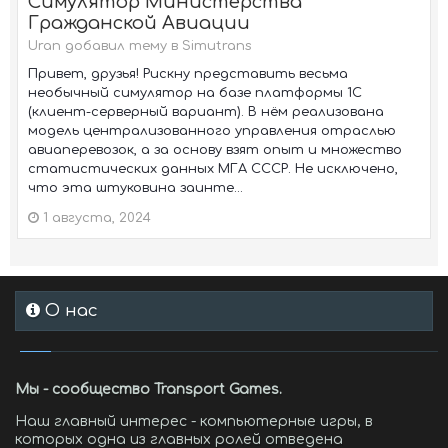
Симулятор Министерства
Гражданской Авиации
Uran добавил тему в
Simutrans
Привет, друзья! Рискну представить весьма
необычный симулятор на базе платформы 1С
(клиент-серверный вариант). В нём реализована
модель централизованного управления отраслью
авиаперевозок, а за основу взят опыт и множество
статистических данных МГА СССР. Не исключено,
что эта штуковина заинте...
1 августа, 2024
О нас
Мы - сообщество Transport Games.
Наш главный интерес - компьютерные игры, в
которых одна из главных ролей отведена