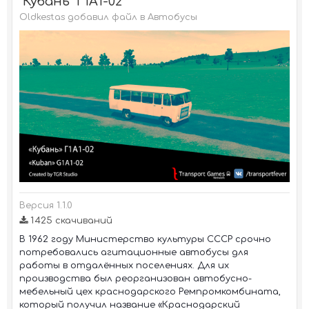
"Кубань" Г1А1-02
Oldkestas добавил файл в
Автобусы
Версия 1.1.0
1 425 скачиваний
В 1962 году Министерство культуры СССР срочно
потребовались агитационные автобусы для
работы в отдалённых поселениях. Для их
производства был реорганизован автобусно-
мебельный цех краснодарского Ремпромкомбината,
который получил название «Краснодарский