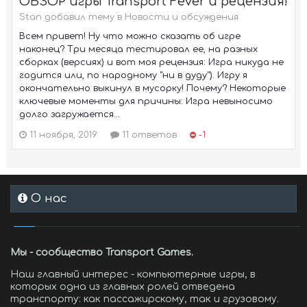
ОБЗОР игры Transport Fever и рецензия!
Stan добавил тему в
Новости и обсуждения
Всем привет! Ну что можно сказать об игре
наконец? Три месяца тестировал ее, на разных
сборках (версиях) и вот моя рецензия: Игра никуда не
годится или, по народному "ни в дуду"). Игру я
окончательно выкинул в мусорку! Почему? Некоторые
ключевые моменты для причины: Игра невыносимо
долго загружается...
11 ноября, 2019
11 ответов
-1
О нас
Мы - сообщество Transport Games.
Наш главный интерес - компьютерные игры, в
которых одна из главных ролей отведена
транспорту: как пассажирскому, так и грузовому.